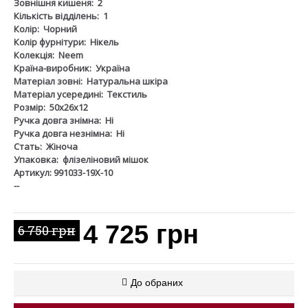
Зовнішня кишеня:
2
Кількість відділень:
1
Колір:
Чорний
Колір фурнітури:
Нікель
Колекція:
Neem
Країна-виробник:
Україна
Матеріал зовні:
Натуральна шкіра
Матеріал усередині:
Текстиль
Розмір:
50х26х12
Ручка довга знімна:
Ні
Ручка довга незнімна:
Ні
Стать:
Жіноча
Упаковка:
флізеліновий мішок
Артикул: 991033-19Х-10
--
4 725 грн
6 750 грн
До обраних