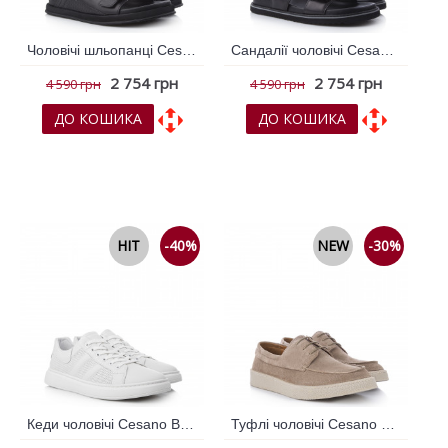
Чоловічі шльопанці Cesano Boscone Чорний 788506
Сандалії чоловічі Cesano Boscone Чорний 788501
2 754 грн
2 754 грн
4 590 грн
4 590 грн
ДО КОШИКА
ДО КОШИКА
До обраних
До обраних
До порівняння
До порівняння
HIT
-40%
NEW
-30%
Кеди чоловічі Cesano Boscone Білий 788496
Туфлі чоловічі Cesano Boscone Бежевий 795589