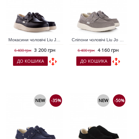
Мокасини чоловічі Liu Jo Чорний 796333
Сліпони чоловічі Liu Jo Бежевий 796195
3 200 грн
4 160 грн
6 400 грн
6 400 грн
ДО КОШИКА
ДО КОШИКА
До обраних
До обраних
До порівняння
До порівняння
NEW
-35%
NEW
-50%