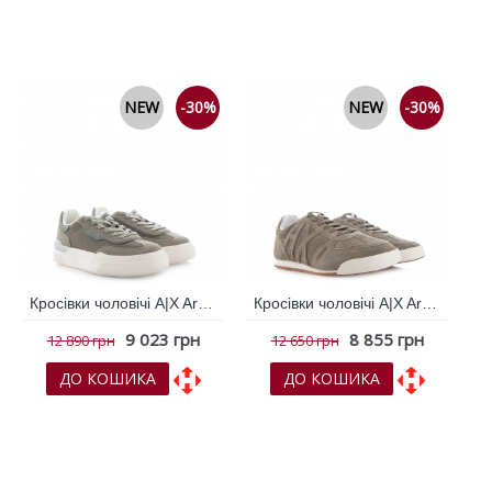
До обраних
До обраних
До порівняння
До порівняння
NEW
-30%
NEW
-30%
Кросівки чоловічі A|X Armani Exchange Зелений 796505
Кросівки чоловічі A|X Armani Exchange Хакі 796730
9 023 грн
8 855 грн
12 890 грн
12 650 грн
ДО КОШИКА
ДО КОШИКА
До обраних
До обраних
До порівняння
До порівняння