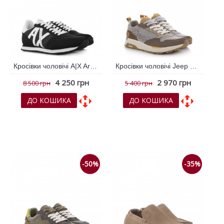
Кросівки чоловічі A|X Armani Exchange Чорний 794095
Кросівки чоловічі Jeep Коричневий 793885
4 250 грн
2 970 грн
8 500 грн
5 400 грн
ДО КОШИКА
ДО КОШИКА
До обраних
До обраних
До порівняння
До порівняння
-50%
-35%