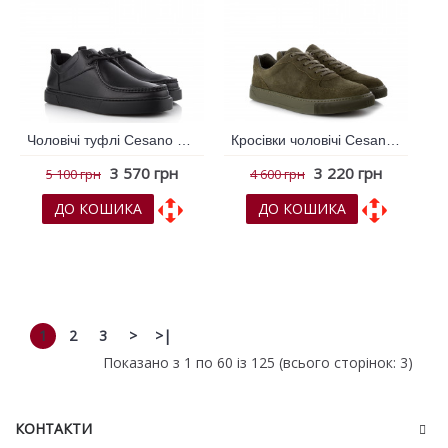
Чоловічі туфлі Cesano Boscone Чорний 789750
Кросівки чоловічі Cesano Boscone Хакі 791277
3 570 грн
3 220 грн
5 100 грн
4 600 грн
ДО КОШИКА
ДО КОШИКА
До обраних
До обраних
До порівняння
До порівняння
1
2
3
>
>|
Показано з 1 по 60 із 125 (всього сторінок: 3)
КОНТАКТИ