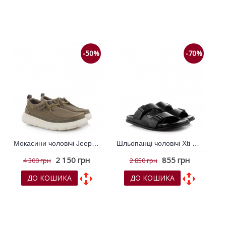
До обраних
До обраних
До порівняння
До порівняння
-50%
-70%
Мокасини чоловічі Jeep Хакі 793927
Шльопанці чоловічі Xti Чорний 790876
2 150 грн
855 грн
4 300 грн
2 850 грн
ДО КОШИКА
ДО КОШИКА
До обраних
До обраних
До порівняння
До порівняння