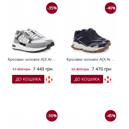
-35%
-40%
Кросівки чоловічі A|X Armani Exchange Сірий 794460
Кросівки чоловічі A|X Armani Exchange Синій темний 794773
7 443 грн
7 470 грн
11 450 грн
12 450 грн
ДО КОШИКА
ДО КОШИКА
До обраних
До обраних
До порівняння
До порівняння
-50%
-45%