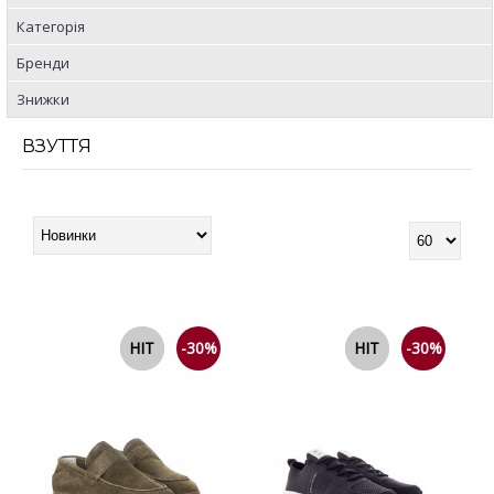
Категорія
Бренди
Знижки
ВЗУТТЯ
NEW
HIT
-30%
NEW
HIT
-30%