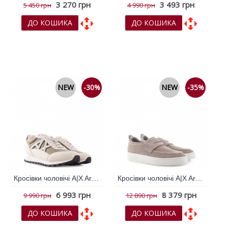
3 270 грн
3 493 грн
5 450 грн
4 990 грн
ДО КОШИКА
ДО КОШИКА
До обраних
До обраних
До порівняння
До порівняння
NEW
-30%
NEW
-35%
Кросівки чоловічі A|X Armani Exchange Білий 796726
Кросівки чоловічі A|X Armani Exchange Бежевий 796503
6 993 грн
8 379 грн
9 990 грн
12 890 грн
ДО КОШИКА
ДО КОШИКА