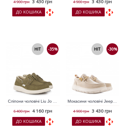
3 430 грн
3 430 грн
4 900 грн
4 900 грн
ДО КОШИКА
ДО КОШИКА
До обраних
До обраних
До порівняння
До порівняння
NEW
HIT
-35%
NEW
HIT
-30%
Сліпони чоловічі Liu Jo Зелений 796205
Мокасини чоловічі Jeep Бежевий 796019
4 160 грн
3 430 грн
6 400 грн
4 900 грн
ДО КОШИКА
ДО КОШИКА