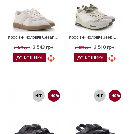
Кросівки чоловічі Cesano Boscone Бежевий 792366
Кросівки чоловічі Jeep Молочний 793891
3 543 грн
3 510 грн
5 450 грн
5 400 грн
ДО КОШИКА
ДО КОШИКА
До обраних
До обраних
До порівняння
До порівняння
HIT
-40%
HIT
-40%