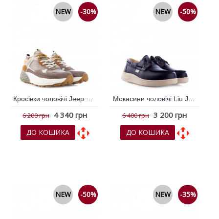
NEW
-30%
NEW
-50%
Кросівки чоловічі Jeep Коричневий 795992
Мокасини чоловічі Liu Jo Синій 796334
4 340 грн
3 200 грн
6 200 грн
6 400 грн
ДО КОШИКА
ДО КОШИКА
До обраних
До обраних
До порівняння
До порівняння
NEW
-50%
NEW
-35%