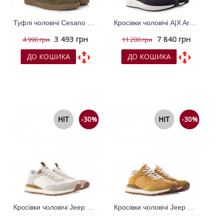
Туфлі чоловічі Cesano Boscone Зелений 795595
Кросівки чоловічі A|X Armani Exchange Синій 796476
3 493 грн
7 840 грн
4 990 грн
11 200 грн
ДО КОШИКА
ДО КОШИКА
До обраних
До обраних
До порівняння
До порівняння
NEW
HIT
-30%
NEW
HIT
-30%
Кросівки чоловічі Jeep Бежевий 796006
Кросівки чоловічі Jeep Рудий 795999