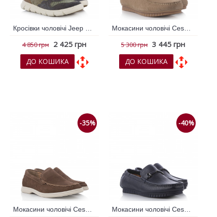
Кросівки чоловічі Jeep Хакі 793874
Мокасини чоловічі Cesano Boscone Бежевий 792342
2 425 грн
3 445 грн
4 850 грн
5 300 грн
ДО КОШИКА
ДО КОШИКА
До обраних
До обраних
До порівняння
До порівняння
-35%
-40%
Мокасини чоловічі Cesano Boscone Коричневий 792348
Мокасини чоловічі Cesano Boscone Синій 792354