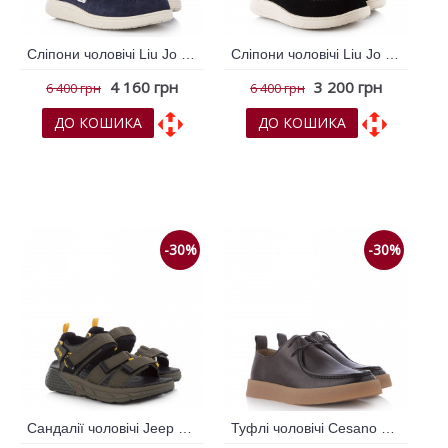
Сліпони чоловічі Liu Jo Синій 796192
Сліпони чоловічі Liu Jo Чорний 796210
4 160 грн
3 200 грн
6 400 грн
6 400 грн
ДО КОШИКА
ДО КОШИКА
До обраних
До обраних
До порівняння
До порівняння
-30%
-30%
Сандалії чоловічі Jeep Хакі 793933
Туфлі чоловічі Cesano Boscone Коричневий темний 792372