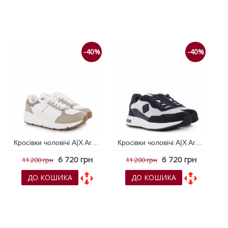
До обраних
До обраних
До порівняння
До порівняння
-40%
-40%
Кросівки чоловічі A|X Armani Exchange Білий 794784
Кросівки чоловічі A|X Armani Exchange Мульти колір 794061
6 720 грн
6 720 грн
11 200 грн
11 200 грн
ДО КОШИКА
ДО КОШИКА
До обраних
До обраних
До порівняння
До порівняння