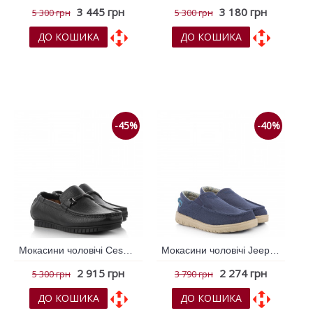
3 445 грн
3 180 грн
5 300 грн
5 300 грн
ДО КОШИКА
ДО КОШИКА
До обраних
До обраних
До порівняння
До порівняння
-45%
-40%
Мокасини чоловічі Cesano Boscone Чорний 792360
Мокасини чоловічі Jeep Синій 793921
2 915 грн
2 274 грн
5 300 грн
3 790 грн
ДО КОШИКА
ДО КОШИКА