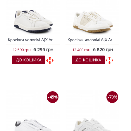
Кросівки чоловічі A|X Armani Exchange Білий 791682
Кросівки чоловічі A|X Armani Exchange Білий 791687
6 295 грн
6 820 грн
12 590 грн
12 400 грн
ДО КОШИКА
ДО КОШИКА
До обраних
До обраних
До порівняння
До порівняння
-45%
-70%