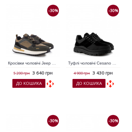
-30%
-30%
Кросівки чоловічі Jeep Хакі 795087
Туфлі чоловічі Cesano Boscone Чорний 791282
3 640 грн
3 430 грн
5 200 грн
4 900 грн
ДО КОШИКА
ДО КОШИКА
До обраних
До обраних
До порівняння
До порівняння
-30%
-30%