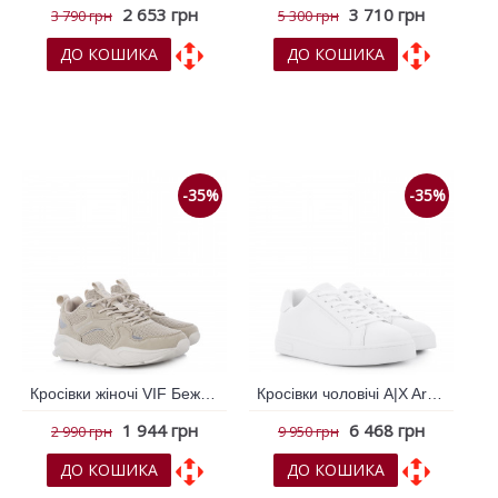
2 653 грн
3 710 грн
3 790 грн
5 300 грн
ДО КОШИКА
ДО КОШИКА
До обраних
До обраних
До порівняння
До порівняння
-35%
-35%
Кросівки жіночі VIF Бежевий 792490
Кросівки чоловічі A|X Armani Exchange Білий 794454
1 944 грн
6 468 грн
2 990 грн
9 950 грн
ДО КОШИКА
ДО КОШИКА