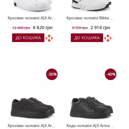
Кросівки чоловічі A|X Armani Exchange Білий 791692
Кросівки чоловічі Bikkembergs Білий 790003
6 820 грн
2 916 грн
12 400 грн
9 720 грн
ДО КОШИКА
ДО КОШИКА
До обраних
До обраних
До порівняння
До порівняння
-30%
-40%
Кросівки чоловічі A|X Armani Exchange Коричневий 795197
Кеди чоловічі A|X Armani Exchange Чорний 795191