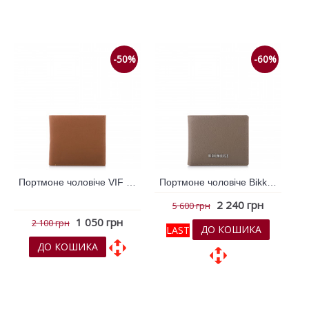
До порівняння
До порівняння
-50%
-60%
Портмоне чоловіче VIF Рудий 260396
Портмоне чоловіче Bikkembergs Коричневий 790532
2 240 грн
5 600 грн
1 050 грн
2 100 грн
ДО КОШИКА
LAST
ДО КОШИКА
До обраних
До обраних
До порівняння
До порівняння