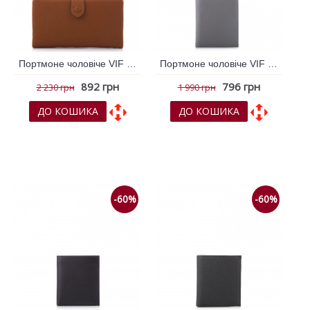
Портмоне чоловіче VIF Рудий 258358
Портмоне чоловіче VIF Сірий 258467
892 грн
796 грн
2 230 грн
1 990 грн
ДО КОШИКА
ДО КОШИКА
До обраних
До обраних
До порівняння
До порівняння
-60%
-60%