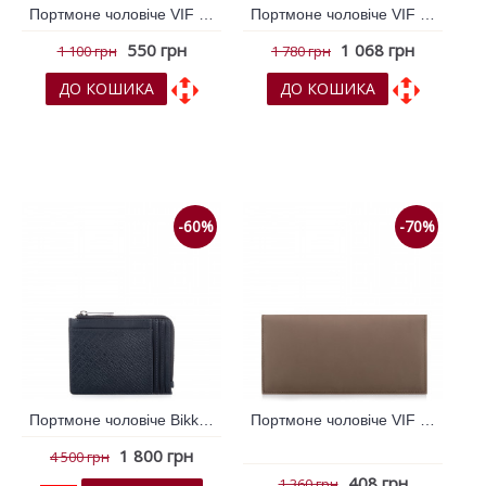
Портмоне чоловіче VIF Бежевий 261165
Портмоне чоловіче VIF Сірий світлий 260837
550 грн
1 068 грн
1 100 грн
1 780 грн
ДО КОШИКА
ДО КОШИКА
До обраних
До обраних
До порівняння
До порівняння
-60%
-70%
Портмоне чоловіче Bikkembergs Синій 790773
Портмоне чоловіче VIF Бежевий 261166
1 800 грн
4 500 грн
408 грн
1 360 грн