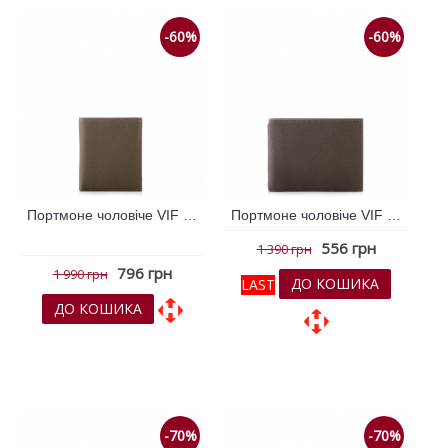
-60%
-60%
Портмоне чоловіче VIF Коричневий 259861
Портмоне чоловіче VIF Сірий 259855
556 грн
1 390 грн
796 грн
1 990 грн
ДО КОШИКА
LAST
ДО КОШИКА
До обраних
До обраних
До порівняння
До порівняння
-70%
-70%