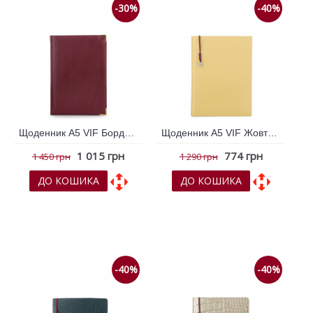
-30%
-40%
Щоденник А5 VIF Бордовий 264274
Щоденник А5 VIF Жовтий 264296
1 015 грн
774 грн
1 450 грн
1 290 грн
ДО КОШИКА
ДО КОШИКА
До обраних
До обраних
До порівняння
До порівняння
-40%
-40%