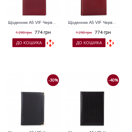
Щоденник А5 VIF Червоний 264320
Щоденник А5 VIF Червоний 264931
774 грн
774 грн
1 290 грн
1 290 грн
ДО КОШИКА
ДО КОШИКА
До обраних
До обраних
До порівняння
До порівняння
-30%
-40%