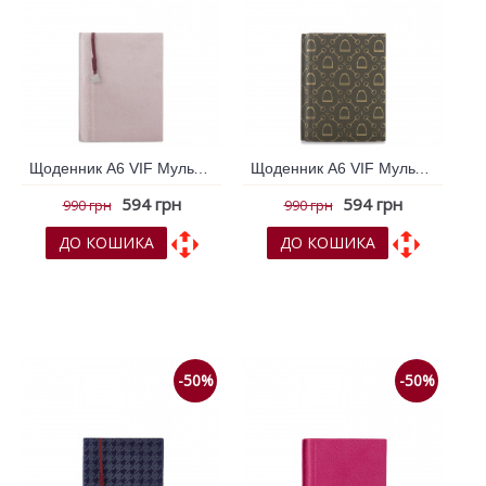
Щоденник А6 VIF Мульти колір 264325
Щоденник А6 VIF Мульти колір 265087
594 грн
594 грн
990 грн
990 грн
ДО КОШИКА
ДО КОШИКА
До обраних
До обраних
До порівняння
До порівняння
-50%
-50%