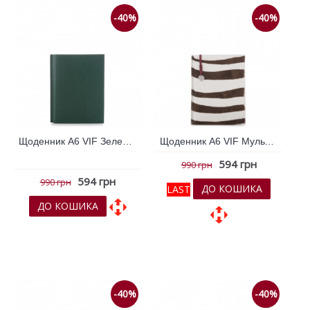
-40%
-40%
Щоденник А6 VIF Зелений 264955
Щоденник А6 VIF Мульти колір 264323
594 грн
990 грн
594 грн
990 грн
ДО КОШИКА
LAST
ДО КОШИКА
До обраних
До обраних
До порівняння
До порівняння
-40%
-40%