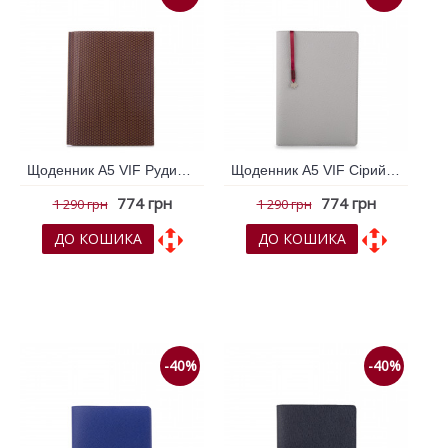
Щоденник А5 VIF Рудий 264294
Щоденник А5 VIF Сірий світлий 264943
774 грн
774 грн
1 290 грн
1 290 грн
ДО КОШИКА
ДО КОШИКА
До обраних
До обраних
До порівняння
До порівняння
-40%
-40%