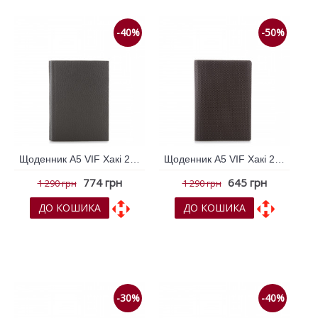
-40%
-50%
Щоденник А5 VIF Хакі 264930
Щоденник А5 VIF Хакі 264950
774 грн
645 грн
1 290 грн
1 290 грн
ДО КОШИКА
ДО КОШИКА
До обраних
До обраних
До порівняння
До порівняння
-30%
-40%