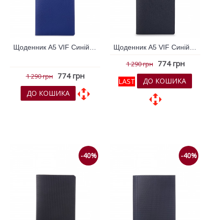
Щоденник А5 VIF Синій 264318
Щоденник А5 VIF Синій 264948
774 грн
1 290 грн
774 грн
1 290 грн
ДО КОШИКА
LAST
ДО КОШИКА
До обраних
До обраних
До порівняння
До порівняння
-40%
-40%