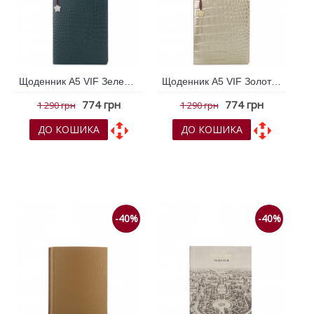
Щоденник А5 VIF Зелений 264319
Щоденник А5 VIF Золотий 264322
774 грн
774 грн
1 290 грн
1 290 грн
ДО КОШИКА
ДО КОШИКА
До обраних
До обраних
До порівняння
До порівняння
-40%
-40%