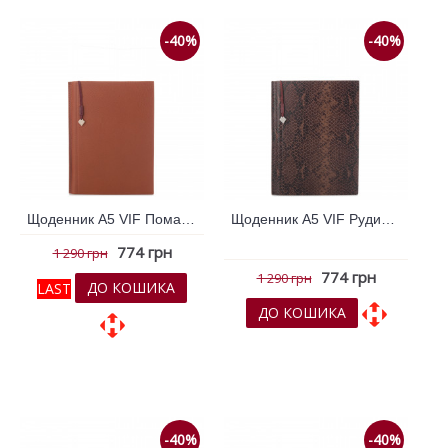
-40%
-40%
Щоденник А5 VIF Помаранчевий 264295
Щоденник А5 VIF Рудий 264293
774 грн
1 290 грн
774 грн
1 290 грн
ДО КОШИКА
LAST
ДО КОШИКА
До обраних
До обраних
До порівняння
До порівняння
-40%
-40%