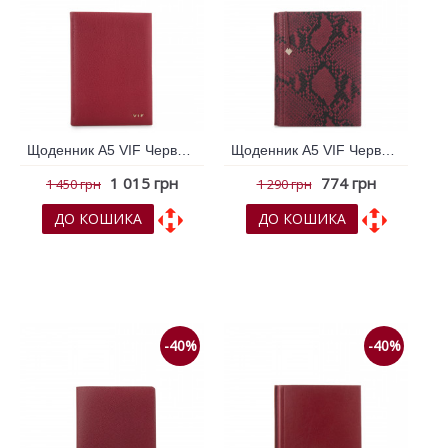
Щоденник А5 VIF Червоний 264280
Щоденник А5 VIF Червоний 264303
1 015 грн
774 грн
1 450 грн
1 290 грн
ДО КОШИКА
ДО КОШИКА
До обраних
До обраних
До порівняння
До порівняння
-40%
-40%