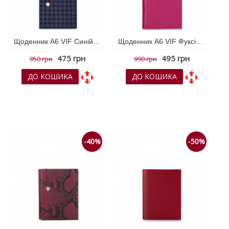
Щоденник А6 VIF Синій 264939
Щоденник А6 VIF Фуксія 264957
475 грн
495 грн
950 грн
990 грн
ДО КОШИКА
ДО КОШИКА
До обраних
До обраних
До порівняння
До порівняння
-40%
-50%