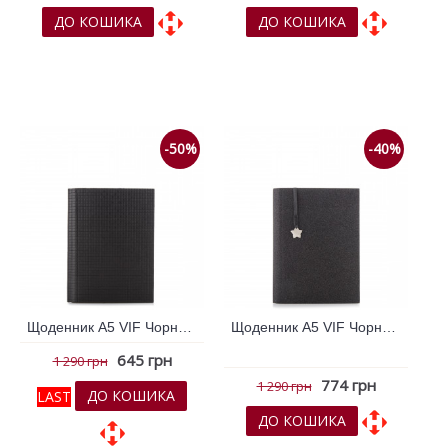
ДО КОШИКА
ДО КОШИКА
До обраних
До обраних
До порівняння
До порівняння
-50%
-40%
Щоденник А5 VIF Чорний 264924
Щоденник А5 VIF Чорний 264927
645 грн
1 290 грн
774 грн
1 290 грн
ДО КОШИКА
LAST
ДО КОШИКА