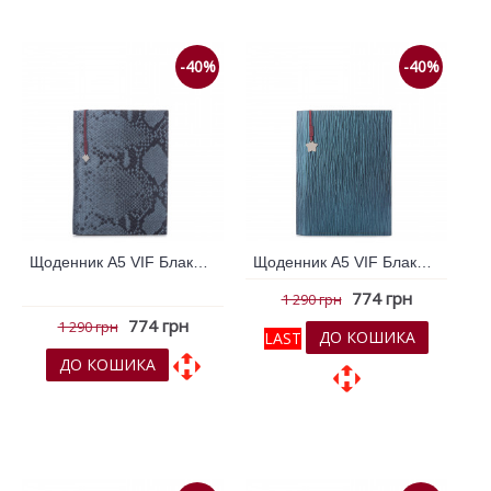
-40%
-40%
Щоденник А5 VIF Блакитний 264298
Щоденник А5 VIF Блакитний 264299
774 грн
1 290 грн
774 грн
1 290 грн
ДО КОШИКА
LAST
ДО КОШИКА
До обраних
До обраних
До порівняння
До порівняння