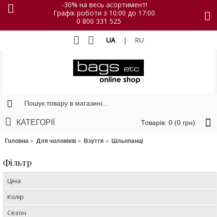
-30% на весь асортимент!
Графік роботи з 10:00 до 17:00
0 800 331 525
UA
|
RU
КАТЕГОРІЇ
Товарів: 0 (0 грн)
Головна
Для чоловіків
Взуття
Шльопанці
Фільтр
Ціна
Колір
Сезон