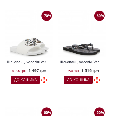
-70%
-60%
Шльопанці чоловічі Versace Jeans Couture Білий 786664
Шльопанці чоловічі Versace Jeans Couture Чорний 786639
1 497 грн
1 516 грн
4 990 грн
3 790 грн
ДО КОШИКА
ДО КОШИКА
До обраних
До обраних
До порівняння
До порівняння
-60%
-60%