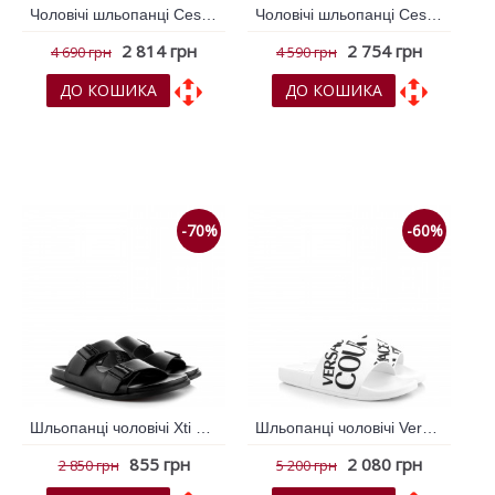
Чоловічі шльопанці Cesano Boscone Коричневий темний 792378
Чоловічі шльопанці Cesano Boscone Чорний 788506
2 814 грн
2 754 грн
4 690 грн
4 590 грн
ДО КОШИКА
ДО КОШИКА
До обраних
До обраних
До порівняння
До порівняння
-70%
-60%
Шльопанці чоловічі Xti Чорний 790876
Шльопанці чоловічі Versace Jeans Couture Білий 789556
855 грн
2 080 грн
2 850 грн
5 200 грн