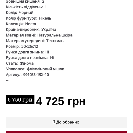
Зовнішня кишеня:
2
Кількість відділень:
1
Колір:
Чорний
Колір фурнітури:
Нікель
Колекція:
Neem
Країна-виробник:
Україна
Матеріал зовні:
Натуральна шкіра
Матеріал усередині:
Текстиль
Розмір:
50х26х12
Ручка довга знімна:
Ні
Ручка довга незнімна:
Ні
Стать:
Жіноча
Упаковка:
флізеліновий мішок
Артикул: 991033-19Х-10
--
4 725 грн
6 750 грн
До обраних