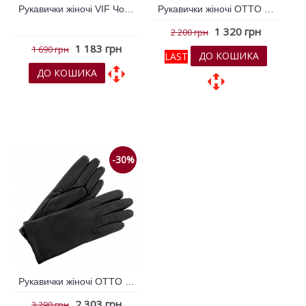
Рукавички жіночі VIF Чорний 779770
Рукавички жіночі OTTO KESSLER Чорний 792530
1 320 грн
2 200 грн
1 183 грн
1 690 грн
ДО КОШИКА
LAST
ДО КОШИКА
До обраних
До обраних
До порівняння
До порівняння
-30%
Рукавички жіночі OTTO KESSLER Чорний 792541
2 303 грн
3 290 грн