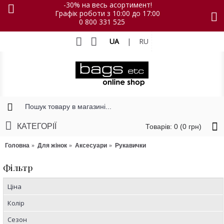
-30% на весь асортимент!
Графік роботи з 10:00 до 17:00
0 800 331 525
UA
|
RU
КАТЕГОРІЇ
Товарів: 0 (0 грн)
Головна
Для жінок
Аксесуари
Рукавички
Фільтр
Ціна
Колір
Сезон