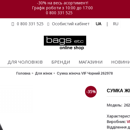
-30% на весь асортимент!
Графік роботи з 10:00 до 17:00
0 800 331 525
UA
|
RU
0 800 331 525
Особистий кабінет
ДЛЯ ЧОЛОВІКІВ
БРЕНДИ
МАГАЗИНИ
НОВИН
Головна
Для жінок
Сумка жіноча VIF Чорний 262978
СУМКА ЖІ
-35%
Модель:
262
Характерист
Виробник:
V
Відділення д