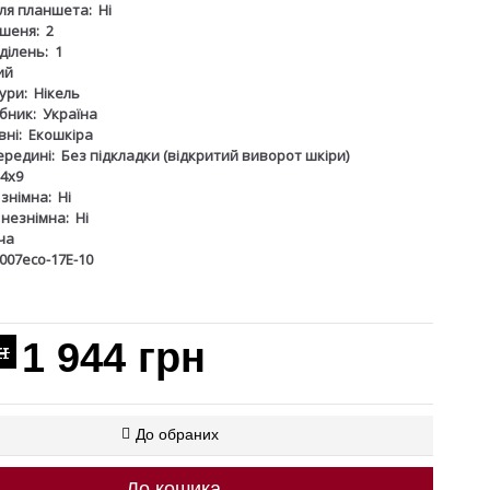
для планшета:
Ні
шеня:
2
дділень:
1
ий
ури:
Нікель
бник:
Україна
ні:
Екошкіра
ередині:
Без підкладки (відкритий виворот шкіри)
4х9
 знімна:
Ні
 незнімна:
Ні
ча
007eco-17Е-10
1 944 грн
н
До обраних
До кошика