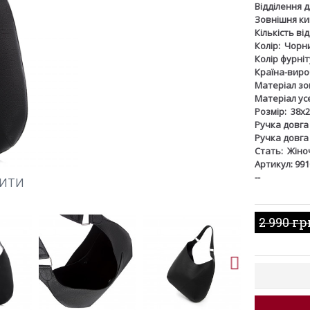
Відділення 
Зовнішня ки
Кількість ві
Колір:
Чорн
Колір фурніт
Країна-виро
Матеріал зов
Матеріал ус
Розмір:
38х2
Ручка довга
Ручка довга
Стать:
Жіно
Артикул: 991
--
ШИТИ
2 990 гр