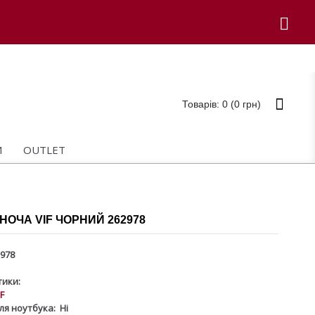
Товарів: 0 (0 грн)
И
OUTLET
НОЧА VIF ЧОРНИЙ 262978
978
ики:
IF
ля ноутбука:
Ні