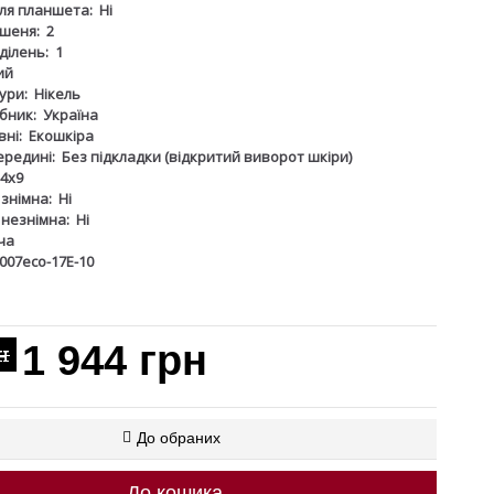
для планшета:
Ні
шеня:
2
дділень:
1
ий
ури:
Нікель
бник:
Україна
ні:
Екошкіра
ередині:
Без підкладки (відкритий виворот шкіри)
4х9
 знімна:
Ні
 незнімна:
Ні
ча
007eco-17Е-10
1 944 грн
н
До обраних
До кошика