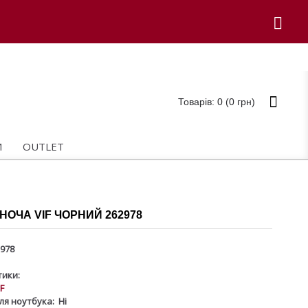
Товарів: 0 (0 грн)
И
OUTLET
НОЧА VIF ЧОРНИЙ 262978
978
ики:
IF
ля ноутбука:
Ні