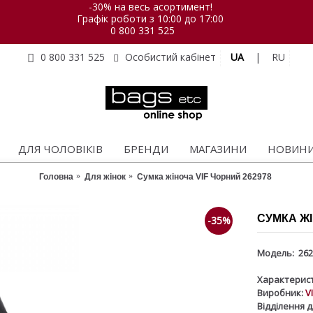
-30% на весь асортимент!
Графік роботи з 10:00 до 17:00
0 800 331 525
UA
|
RU
0 800 331 525
Особистий кабінет
ДЛЯ ЧОЛОВІКІВ
БРЕНДИ
МАГАЗИНИ
НОВИН
Головна
Для жінок
Сумка жіноча VIF Чорний 262978
СУМКА ЖІ
-35%
Модель:
262
Характерист
Виробник:
V
Відділення д