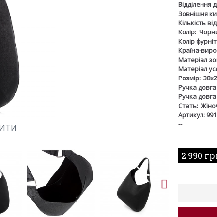
Відділення 
Зовнішня ки
Кількість ві
Колір:
Чорн
Колір фурніт
Країна-виро
Матеріал зов
Матеріал ус
Розмір:
38х2
Ручка довга
Ручка довга
Стать:
Жіно
Артикул: 991
--
ШИТИ
2 990 гр