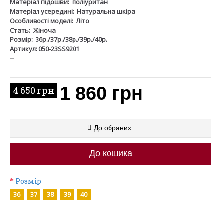
Матеріал підошви:
поліуритан
Матеріал усередині:
Натуральна шкіра
Особливості моделі:
Літо
Стать:
Жіноча
Розмір:
36р./37р./38р./39р./40р.
Артикул: 050-23SS9201
--
1 860 грн
4 650 грн
До обраних
До кошика
Розмір
36
37
38
39
40