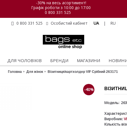
-30% на весь асортимент!
Графік роботи з 10:00 до 17:00
0 800 331 525
UA
|
RU
0 800 331 525
Особистий кабінет
ДЛЯ ЧОЛОВІКІВ
БРЕНДИ
МАГАЗИНИ
НОВИН
Головна
Для жінок
Візитниця/картхолдер VIF Срібний 263171
ВІЗИТНИЦ
-40%
Модель:
263
Характерист
Виробник:
V
Кількість ві