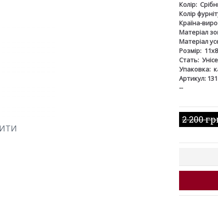
Колір:
Срібн
Колір фурніт
Країна-виро
Матеріал зов
Матеріал ус
Розмір:
11х8
Стать:
Унісе
Упаковка:
к
Артикул: 131
--
2 200 гр
ШИТИ