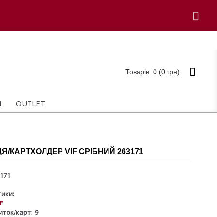
Товарів: 0 (0 грн)
И
OUTLET
Я/КАРТХОЛДЕР VIF СРІБНИЙ 263171
171
ики:
IF
зиток/карт:
9