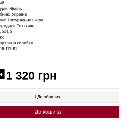
ий
ури:
Нікель
бник:
Україна
ні:
Натуральна шкіра
ередині:
Текстиль
, 5х1, 5
кс
артонна коробка
18-17Е-81
1 320 грн
н
До обраних
До кошика