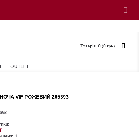
Товарів: 0 (0 грн)
И
OUTLET
НОЧА VIF РОЖЕВИЙ 265393
393
ики:
IF
ишеня:
1