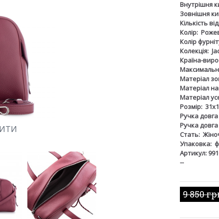
Внутрішня к
Зовнішня ки
Кількість ві
Колір:
Роже
Колір фурніт
Колекція:
Ja
Країна-виро
Максимальна
Матеріал зов
Матеріал на
Матеріал ус
Розмір:
31х1
Ручка довга
Ручка довга
ШИТИ
Стать:
Жіно
Упаковка:
ф
Артикул: 991
--
9 850 гр