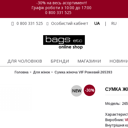
-30% на весь асортимент!
Графік роботи з 10:00 до 17:00
0 800 331 525
UA
|
RU
0 800 331 525
Особистий кабінет
ДЛЯ ЧОЛОВІКІВ
БРЕНДИ
МАГАЗИНИ
НОВИН
Головна
Для жінок
Сумка жіноча VIF Рожевий 265393
СУМКА ЖІ
-30%
NEW
Модель:
265
Характерист
Виробник:
V
Внутрішня к