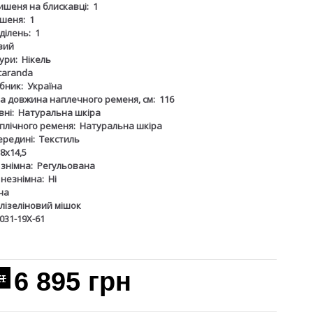
ишеня на блискавці:
1
шеня:
1
дділень:
1
вий
ури:
Нікель
caranda
бник:
Україна
 довжина наплечного ременя, см:
116
ні:
Натуральна шкіра
плічного ременя:
Натуральна шкіра
ередині:
Текстиль
8х14,5
 знімна:
Регульована
 незнімна:
Ні
ча
лізеліновий мішок
031-19Х-61
6 895 грн
н