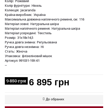
Колір:
Рожевий
Колір фурнітури:
Нікель
Колекція:
Jacaranda
Країна-виробник:
Україна
Максимальна довжина наплечного ременя, см:
116
Матеріал зовні:
Натуральна шкіра
Матеріал наплічного ременя:
Натуральна шкіра
Матеріал усередині:
Текстиль
Розмір:
31х18х14,5
Ручка довга знімна:
Регульована
Ручка довга незнімна:
Ні
Стать:
Жіноча
Упаковка:
флізеліновий мішок
Артикул: 991031-19Х-61
--
6 895 грн
9 850 грн
До обраних