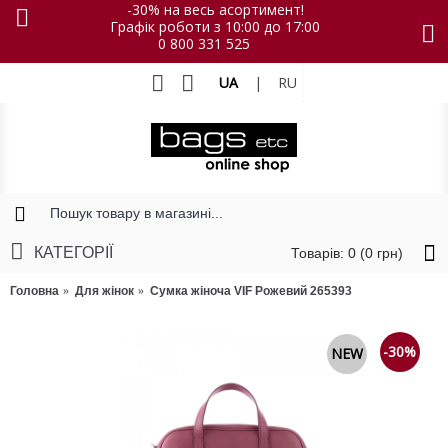
-30% на весь асортимент!
Графік роботи з 10:00 до 17:00
0 800 331 525
UA
|
RU
КАТЕГОРІЇ
Товарів: 0 (0 грн)
Головна
Для жінок
Сумка жіноча VIF Рожевий 265393
-30%
NEW