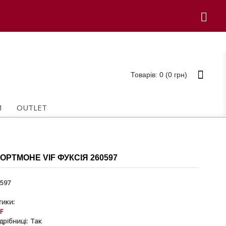
Товарів: 0 (0 грн)
И
OUTLET
ОРТМОНЕ VIF ФУКСІЯ 260597
597
ики:
IF
дрібниці:
Так