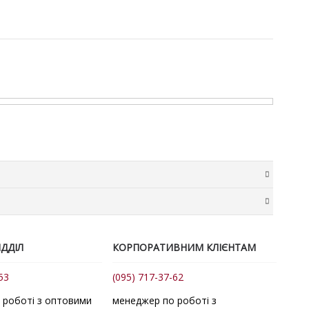
в у розмірі 20 грн + 2% від суми замовлення. Комісія
ма доставки розраховується нашим менеджером
ДДІЛ
КОРПОРАТИВНИМ КЛІЄНТАМ
точок. За потреби для передачі товару до служби
53
(095) 717-37-62
авки.
авка замовлень відбувається за тарифами перевізника
 роботі з оптовими
менеджер по роботі з