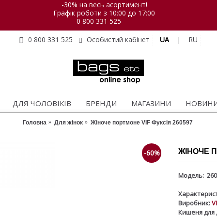
-30% на весь асортимент!
Графік роботи з 10:00 до 17:00
0 800 331 525
UA
|
RU
0 800 331 525
Особистий кабінет
ДЛЯ ЧОЛОВІКІВ
БРЕНДИ
МАГАЗИНИ
НОВИН
Головна
Для жінок
Жіноче портмоне VIF Фуксія 260597
ЖІНОЧЕ П
-60%
Модель:
260
Характерист
Виробник:
V
Кишеня для 