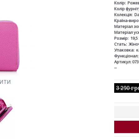
Колір:
Роже
Колір фурніт
Колекція:
Da
Країна-виро
Матеріал зов
Матеріал ус
Розмір:
19,5 
Стать:
Жіно
Упаковка:
к
Функціонал:
Артикул: 073
--
ШИТИ
3 290 гр