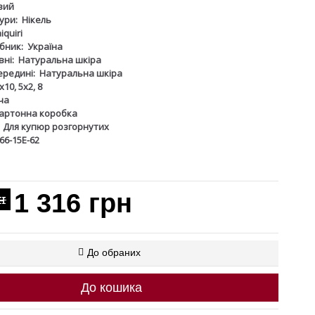
вий
ури:
Нікель
iquiri
бник:
Україна
ні:
Натуральна шкіра
ередині:
Натуральна шкіра
х10, 5х2, 8
ча
артонна коробка
Для купюр розгорнутих
66-15Е-62
1 316 грн
н
До обраних
До кошика