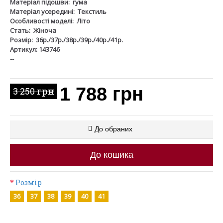
Матеріал підошви:
гума
Матеріал усередині:
Текстиль
Особливості моделі:
Літо
Стать:
Жіноча
Розмір:
36р./37р./38р./39р./40р./41р.
Артикул: 143746
--
1 788 грн
3 250 грн
До обраних
До кошика
Розмір
36
37
38
39
40
41