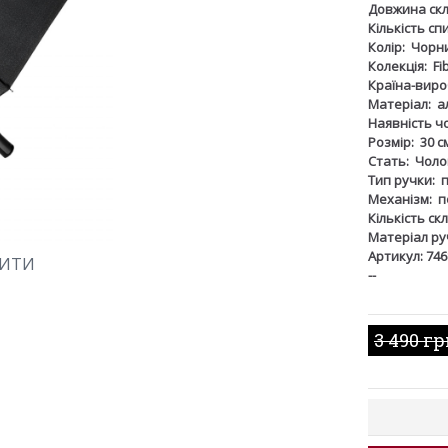
Довжина скл
Кількість сп
Колір:
Чорн
Колекція:
Fi
Країна-виро
Матеріал:
а
Наявність ч
Розмір:
30 с
Стать:
Чоло
Тип ручки:
Механізм:
п
Кількість ск
Матеріал ру
Артикул: 746
ШИТИ
--
3 490 г