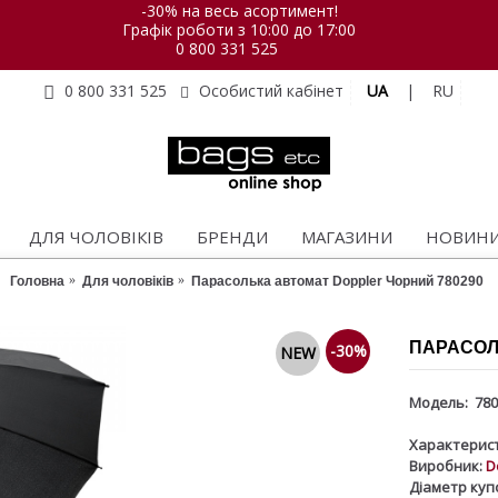
-30% на весь асортимент!
Графік роботи з 10:00 до 17:00
0 800 331 525
UA
|
RU
0 800 331 525
Особистий кабінет
ДЛЯ ЧОЛОВІКІВ
БРЕНДИ
МАГАЗИНИ
НОВИН
Головна
Для чоловіків
Парасолька автомат Doppler Чорний 780290
ПАРАСОЛ
-30%
NEW
Модель:
780
Характерист
Виробник:
D
Діаметр куп