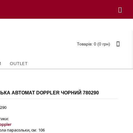
Товарів: 0 (0 грн)
И
OUTLET
ЬКА АВТОМАТ DOPPLER ЧОРНИЙ 780290
290
ики:
oppler
ола парасольки, см:
106