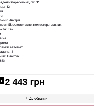
аденої парасольки, см:
31
иць:
12
ий
ber
бник:
Австрія
люміній, скловолокно, поліестер, пластик
охла:
Так
м
віча
пряма
овний автомат
ладань:
3
чки:
Пластик
863
2 443 грн
рн
До обраних