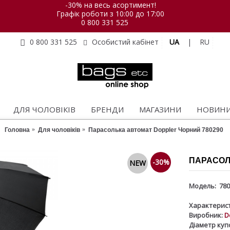
-30% на весь асортимент!
Графік роботи з 10:00 до 17:00
0 800 331 525
UA
|
RU
0 800 331 525
Особистий кабінет
ДЛЯ ЧОЛОВІКІВ
БРЕНДИ
МАГАЗИНИ
НОВИН
Головна
Для чоловіків
Парасолька автомат Doppler Чорний 780290
ПАРАСОЛ
-30%
NEW
Модель:
780
Характерист
Виробник:
D
Діаметр куп