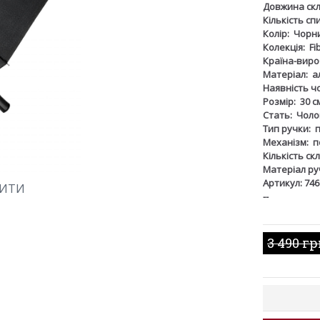
Довжина скл
Кількість сп
Колір:
Чорн
Колекція:
Fi
Країна-виро
Матеріал:
а
Наявність ч
Розмір:
30 с
Стать:
Чоло
Тип ручки:
Механізм:
п
Кількість ск
Матеріал ру
Артикул: 746
ШИТИ
--
3 490 г