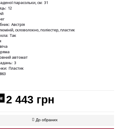
аденої парасольки, см:
31
иць:
12
ий
ber
бник:
Австрія
люміній, скловолокно, поліестер, пластик
охла:
Так
м
віча
пряма
овний автомат
ладань:
3
чки:
Пластик
863
2 443 грн
рн
До обраних