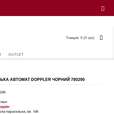
Товарів: 0 (0 грн)
И
OUTLET
ЬКА АВТОМАТ DOPPLER ЧОРНИЙ 780290
290
ики:
oppler
ола парасольки, см:
106