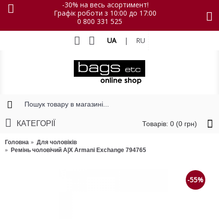
-30% на весь асортимент!
Графік роботи з 10:00 до 17:00
0 800 331 525
UA
|
RU
КАТЕГОРІЇ
Товарів: 0 (0 грн)
Головна
Для чоловіків
Ремінь чоловічий A|X Armani Exchange 794765
-55%