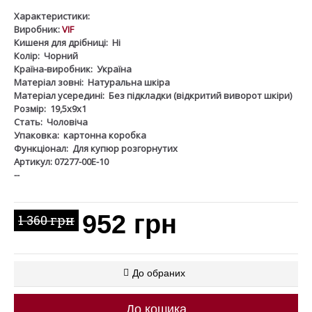
Характеристики:
Виробник:
VIF
Кишеня для дрібниці:
Ні
Колір:
Чорний
Країна-виробник:
Україна
Матеріал зовні:
Натуральна шкіра
Матеріал усередині:
Без підкладки (відкритий виворот шкіри)
Розмір:
19,5х9х1
Стать:
Чоловіча
Упаковка:
картонна коробка
Функціонал:
Для купюр розгорнутих
Артикул: 07277-00Е-10
--
952 грн
1 360 грн
До обраних
До кошика