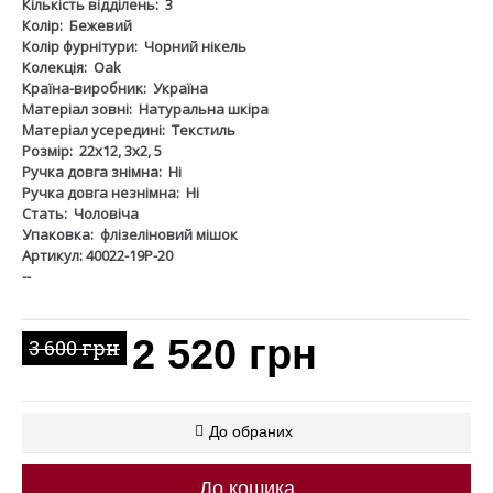
Кількість відділень:
3
Колір:
Бежевий
Колір фурнітури:
Чорний нікель
Колекція:
Oak
Країна-виробник:
Україна
Матеріал зовні:
Натуральна шкіра
Матеріал усередині:
Текстиль
Розмір:
22х12, 3х2, 5
Ручка довга знімна:
Ні
Ручка довга незнімна:
Ні
Стать:
Чоловіча
Упаковка:
флізеліновий мішок
Артикул: 40022-19Р-20
--
2 520 грн
3 600 грн
До обраних
До кошика