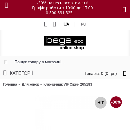
-30% на весь асортимент!
Графік роботи з 10:00 до 17:00
0 800 331 525
UA
|
RU
КАТЕГОРІЇ
Товарів: 0 (0 грн)
Головна
Для жінок
Ключичник VIF Сірий 265183
-30%
NEW
HIT