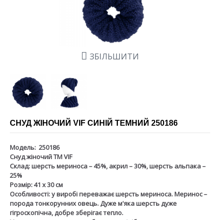
ЗБІЛЬШИТИ
СНУД ЖІНОЧИЙ VIF СИНІЙ ТЕМНИЙ 250186
Модель:
250186
Снуд жіночий ТМ VIF
Склад:
шерсть мериноса – 45%, акрил – 30%, шерсть альпака –
25%
Розмір:
41 х 30 см
Особливості:
у виробі переважає шерсть мериноса. Меринос –
порода тонкорунних овець. Дуже м'яка шерсть дуже
гігроскопічна, добре зберігає тепло.