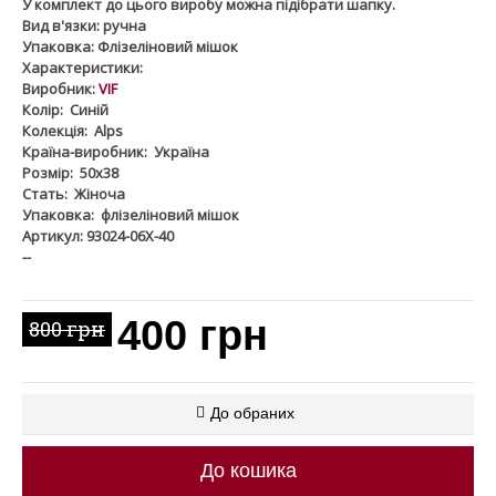
У комплект до цього виробу можна підібрати шапку.
Вид в'язки:
ручна
Упаковка:
Флізеліновий мішок
Характеристики:
Виробник:
VIF
Колір:
Синій
Колекція:
Alps
Країна-виробник:
Україна
Розмір:
50х38
Стать:
Жіноча
Упаковка:
флізеліновий мішок
Артикул: 93024-06Х-40
--
400 грн
800 грн
До обраних
До кошика