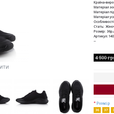
Країна-виро
Матеріал зов
Матеріал пі
Матеріал ус
Особливості
Стать:
Жіно
Розмір:
36р.
Артикул: 140
--
4 500 г
ШИТИ
Розмір
36
37