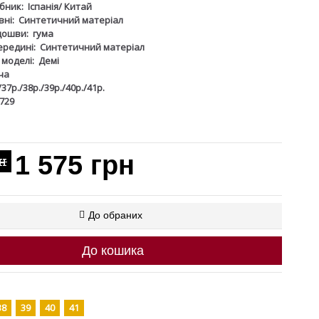
бник:
Іспанія/ Китай
ні:
Синтетичний матеріал
дошви:
гума
ередині:
Синтетичний матеріал
 моделі:
Демі
ча
/37р./38р./39р./40р./41р.
729
1 575 грн
рн
До обраних
До кошика
38
39
40
41