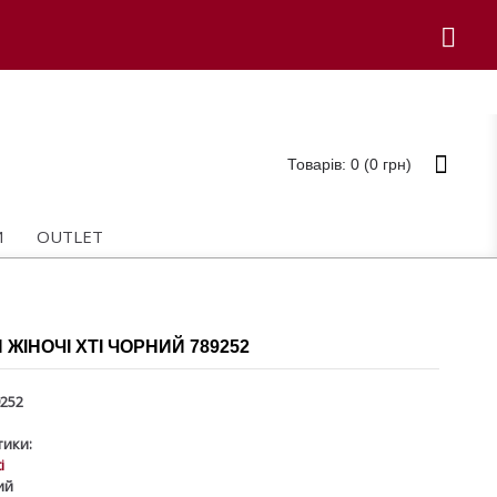
Товарів: 0 (0 грн)
И
OUTLET
 ЖІНОЧІ XTI ЧОРНИЙ 789252
252
ики:
i
ий