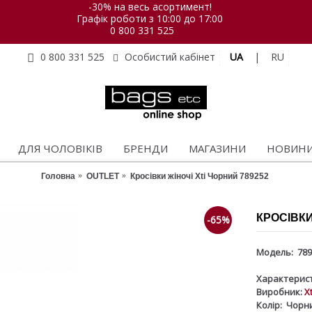
-30% на весь асортимент!
Графік роботи з 10:00 до 17:00
0 800 331 525
UA
|
RU
0 800 331 525
Особистий кабінет
ДЛЯ ЧОЛОВІКІВ
БРЕНДИ
МАГАЗИНИ
НОВИН
Головна
OUTLET
Кросівки жіночі Xti Чорний 789252
КРОСІВКИ
-65%
Модель:
789
Характерист
Виробник:
Xt
Колір:
Чорн