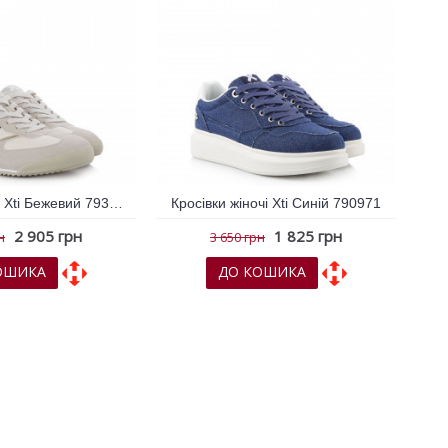
Кросівки жіночі Xti Бежевий 793606
Кросівки жіночі Xti Синій 790971
2 905 грн
1 825 грн
н
3 650 грн
ОШИКА
ДО КОШИКА
х
До порівняння
До обраних
До порівняння