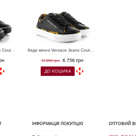
Кеди жіночі Versace Jeans Couture Чорний 790207
Кеди жіночі Versace Jeans Couture Чорний 790217
рн
6 756 грн
16 890 грн
ДО КОШИКА
няння
До обраних
До порівняння
Т
ІНФОРМАЦІЯ ПОКУПЦЮ
ОПТОВИЙ ВІ