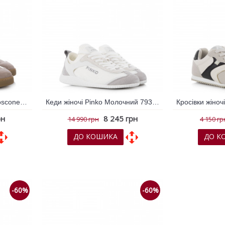
Кросівки жіночі Cesano Boscone Срібний 793287
Кеди жіночі Pinko Молочний 793500
рн
8 245 грн
14 990 грн
4 150 гр
ДО КОШИКА
ДО К
няння
До обраних
До порівняння
До обрани
-60%
-60%