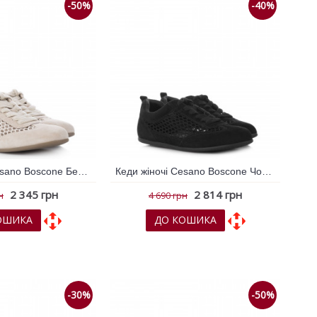
-50%
-40%
Кеди жіночі Cesano Boscone Бежевий 793317
Кеди жіночі Cesano Boscone Чорний 793311
2 345 грн
2 814 грн
н
4 690 грн
ОШИКА
ДО КОШИКА
х
До порівняння
До обраних
До порівняння
-30%
-50%