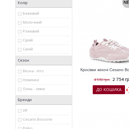
N
Колір
Бежевий
Молочний
Рожевий
Сірий
Синій
Срібний
Сезон
чорний
Весна - літо
2 754 г
4 590 грн
Новинки
Осінь - зима
ДО КОШИКА
Бренди
До обраних
До порів
VIF
Cesano Boscone
Pinko