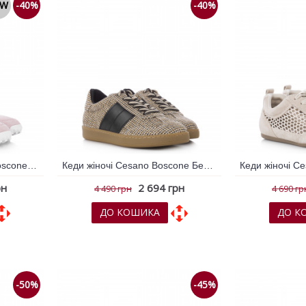
EW
-40%
-40%
Кросівки жіночі Cesano Boscone Рожевий 795570
Кеди жіночі Cesano Boscone Бежевий 793293
рн
2 694 грн
4 490 грн
4 690 гр
ДО КОШИКА
ДО К
няння
До обраних
До порівняння
До обрани
-50%
-45%