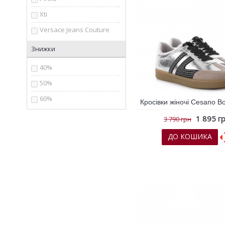
Xti
Versace Jeans Couture
Знижки
40%
50%
60%
1 895 г
3 790 грн
ДО КОШИКА
До обраних
До порів