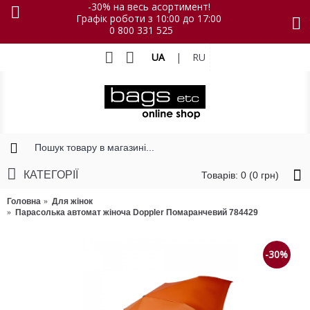
-30% на весь асортимент!
Графік роботи з 10:00 до 17:00
0 800 331 525
UA
|
RU
КАТЕГОРІЇ
Товарів: 0 (0 грн)
Головна
Для жінок
Парасолька автомат жіноча Doppler Помаранчевий 784429
-30%