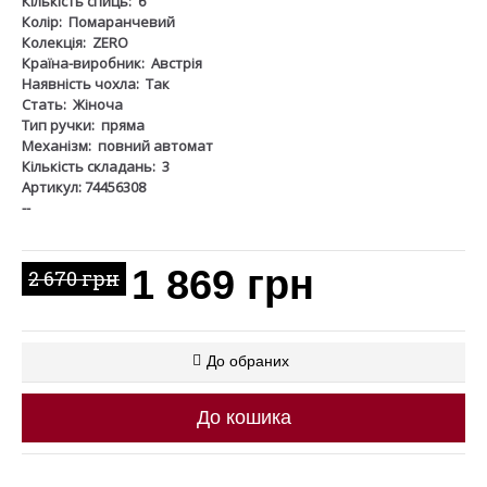
Кількість спиць:
6
Колір:
Помаранчевий
Колекція:
ZERO
Країна-виробник:
Австрія
Наявність чохла:
Так
Стать:
Жіноча
Тип ручки:
пряма
Механізм:
повний автомат
Кількість складань:
3
Артикул: 74456308
--
1 869 грн
2 670 грн
До обраних
До кошика