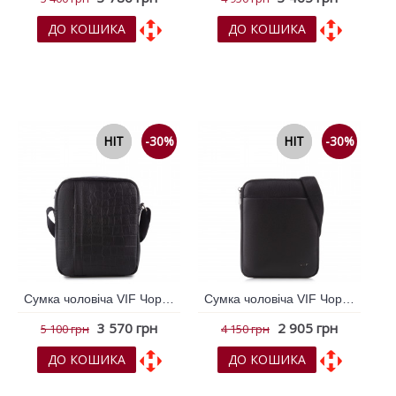
ДО КОШИКА
ДО КОШИКА
До обраних
До обраних
До порівняння
До порівняння
NEW
HIT
-30%
NEW
HIT
-30%
Сумка чоловіча VIF Чорний 264786
Сумка чоловіча VIF Чорний 264790
3 570 грн
2 905 грн
5 100 грн
4 150 грн
ДО КОШИКА
ДО КОШИКА
До обраних
До обраних