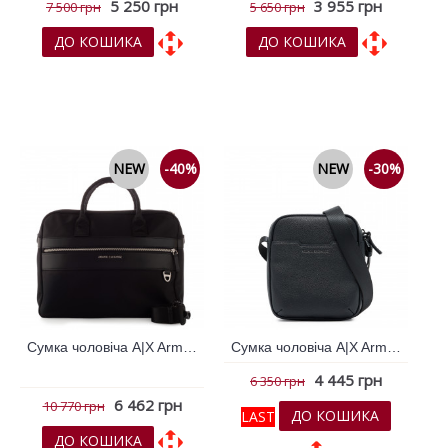
5 250 грн
3 955 грн
7 500 грн
5 650 грн
ДО КОШИКА
ДО КОШИКА
До обраних
До обраних
До порівняння
До порівняння
NEW
-40%
NEW
-30%
Сумка чоловіча A|X Armani Exchange Чорний 796456
Сумка чоловіча A|X Armani Exchange Чорний 796457
4 445 грн
6 350 грн
6 462 грн
10 770 грн
ДО КОШИКА
LAST
ДО КОШИКА