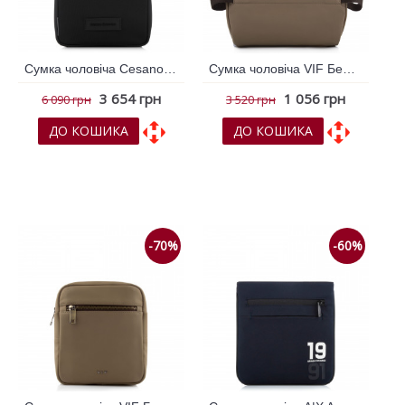
Сумка чоловіча Cesano Boscone Чорний 363457
Сумка чоловіча VIF Бежевий 260818
3 654 грн
1 056 грн
6 090 грн
3 520 грн
ДО КОШИКА
ДО КОШИКА
До обраних
До обраних
До порівняння
До порівняння
-70%
-60%