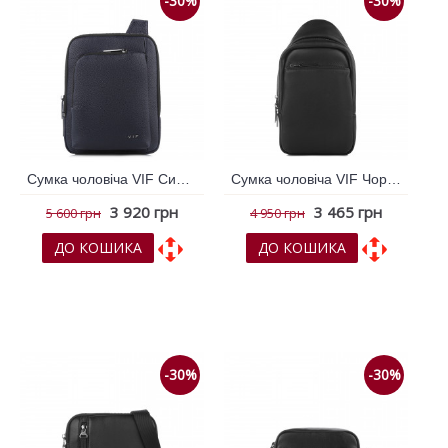
-30%
-30%
Сумка чоловіча VIF Синій темний 264348
Сумка чоловіча VIF Чорний 263781
3 920 грн
3 465 грн
5 600 грн
4 950 грн
ДО КОШИКА
ДО КОШИКА
До обраних
До обраних
До порівняння
До порівняння
-30%
-30%