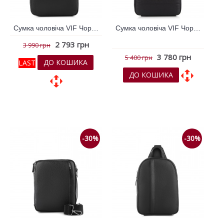
Сумка чоловіча VIF Чорний 263903
Сумка чоловіча VIF Чорний 263904
2 793 грн
3 990 грн
3 780 грн
5 400 грн
ДО КОШИКА
LAST
ДО КОШИКА
До обраних
До обраних
До порівняння
До порівняння
-30%
-30%