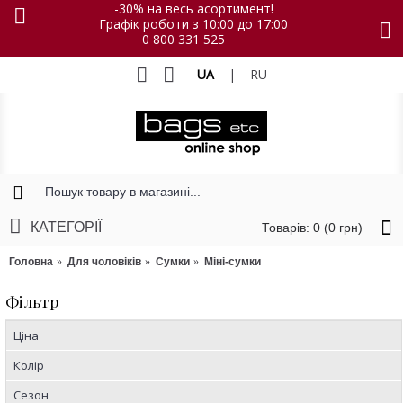
-30% на весь асортимент!
Графік роботи з 10:00 до 17:00
0 800 331 525
UA
|
RU
КАТЕГОРІЇ
Товарів: 0 (0 грн)
Головна
Для чоловіків
Сумки
Міні-сумки
Фільтр
Ціна
Колір
Сезон