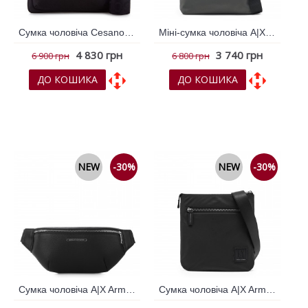
Сумка чоловіча Cesano Boscone Чорний 365580
Міні-сумка чоловіча A|X Armani Exchange Хакі 796455
4 830 грн
3 740 грн
6 900 грн
6 800 грн
ДО КОШИКА
ДО КОШИКА
До обраних
До обраних
До порівняння
До порівняння
NEW
-30%
NEW
-30%
Сумка чоловіча A|X Armani Exchange Чорний 794041
Сумка чоловіча A|X Armani Exchange Чорний 796450