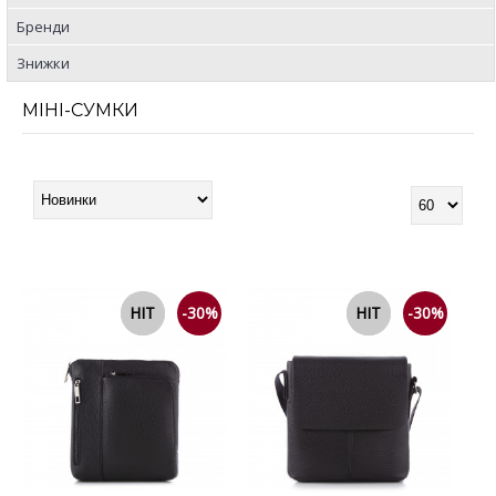
Бренди
Знижки
МІНІ-СУМКИ
NEW
HIT
-30%
NEW
HIT
-30%