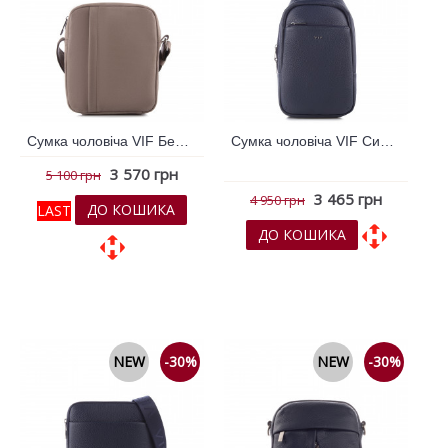
Сумка чоловіча VIF Бежевий 264787
Сумка чоловіча VIF Синій 264783
3 570 грн
5 100 грн
3 465 грн
4 950 грн
ДО КОШИКА
LAST
ДО КОШИКА
До обраних
До обраних
До порівняння
До порівняння
NEW
-30%
NEW
-30%