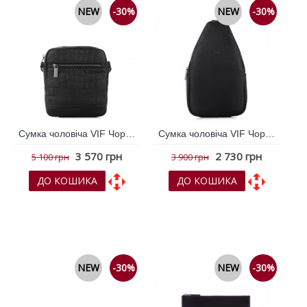
NEW
-30%
NEW
-30%
Сумка чоловіча VIF Чорний 264794
Сумка чоловіча VIF Чорний 264795
3 570 грн
2 730 грн
5 100 грн
3 900 грн
ДО КОШИКА
ДО КОШИКА
До обраних
До обраних
До порівняння
До порівняння
NEW
-30%
NEW
-30%