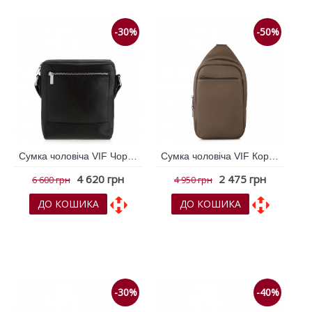
-30%
-50%
Сумка чоловіча VIF Чорний 249006
Сумка чоловіча VIF Коричневий 263631
4 620 грн
2 475 грн
6 600 грн
4 950 грн
ДО КОШИКА
ДО КОШИКА
До обраних
До обраних
До порівняння
До порівняння
-30%
-40%