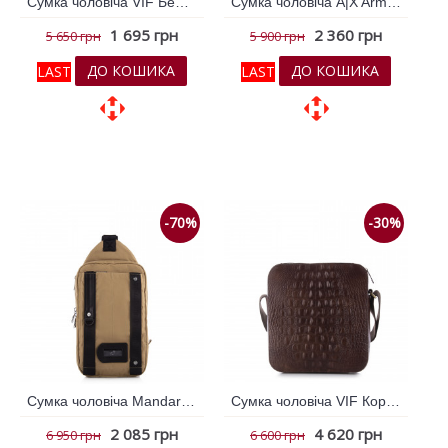
Сумка чоловіча VIF Бежевий 260822
Сумка чоловіча A|X Armani Exchange Синій 791658
1 695 грн
2 360 грн
5 650 грн
5 900 грн
ДО КОШИКА
ДО КОШИКА
LAST
LAST
До обраних
До обраних
До порівняння
До порівняння
-70%
-30%
Сумка чоловіча Mandarina Duck Хакі 791086
Сумка чоловіча VIF Коричневий 264155
2 085 грн
4 620 грн
6 950 грн
6 600 грн