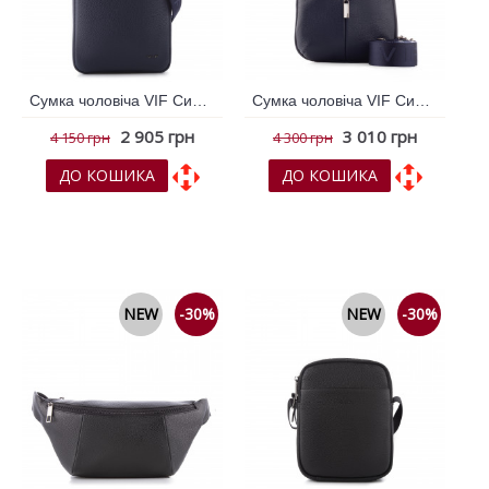
Сумка чоловіча VIF Синій 264791
Сумка чоловіча VIF Синій 264796
2 905 грн
3 010 грн
4 150 грн
4 300 грн
ДО КОШИКА
ДО КОШИКА
До обраних
До обраних
До порівняння
До порівняння
NEW
-30%
NEW
-30%