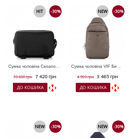
HIT
-30%
NEW
-30%
Сумка чоловіча Cesano Boscone Чорний 364969
Сумка чоловіча VIF Бежевий 264782
7 420 грн
3 465 грн
10 600 грн
4 950 грн
ДО КОШИКА
ДО КОШИКА
До обраних
До обраних
До порівняння
До порівняння
NEW
-30%
NEW
-30%