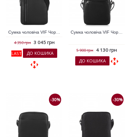
Сумка чоловіча VIF Чорний 263782
Сумка чоловіча VIF Чорний 263786
3 045 грн
4 350 грн
4 130 грн
5 900 грн
ДО КОШИКА
LAST
ДО КОШИКА
До обраних
До обраних
До порівняння
До порівняння
-30%
-30%