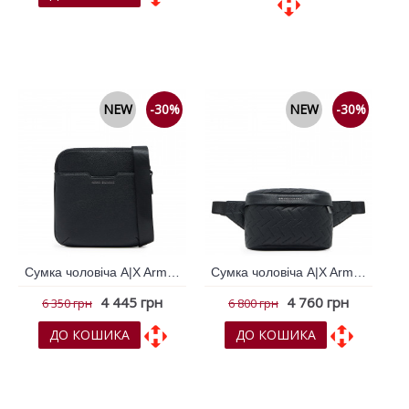
До обраних
До обраних
До порівняння
До порівняння
NEW
-30%
NEW
-30%
Сумка чоловіча A|X Armani Exchange Чорний 796458
Сумка чоловіча A|X Armani Exchange Чорний 796461
4 445 грн
4 760 грн
6 350 грн
6 800 грн
ДО КОШИКА
ДО КОШИКА
До обраних
До обраних
До порівняння
До порівняння