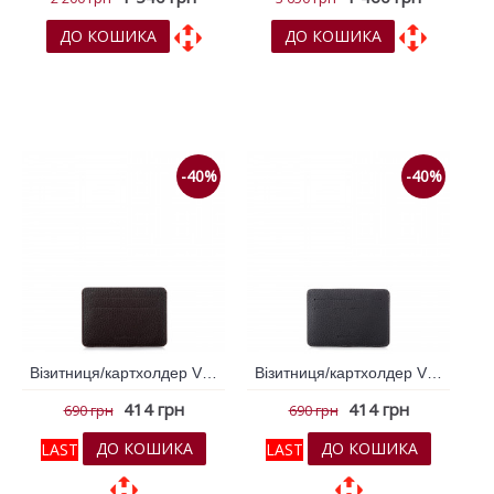
ДО КОШИКА
ДО КОШИКА
До обраних
До обраних
До порівняння
До порівняння
-40%
-40%
Візитниця/картхолдер VIF Коричневий темний 261988
Візитниця/картхолдер VIF Синій темний 261989
414 грн
414 грн
690 грн
690 грн
ДО КОШИКА
ДО КОШИКА
LAST
LAST