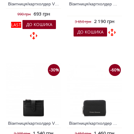
Візитниця/картхолдер VIF чорний 250540
Візитниця/картхолдер Cesano Boscone Чорний 363622
693 грн
990 грн
2 190 грн
3 650 грн
ДО КОШИКА
LAST
ДО КОШИКА
До обраних
До обраних
До порівняння
До порівняння
-30%
-60%
Візитниця/картхолдер VIF Чорний 260852
Візитниця/картхолдер Cesano Boscone Чорний 361391
1 540 грн
1 460 грн
2 200 грн
3 650 грн