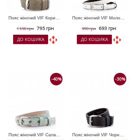
Пояс жіночий VIF Коричневий світлий 259280
Пояс жіночий VIF Молочний 259086
795 грн
693 грн
1 590 грн
990 грн
ДО КОШИКА
ДО КОШИКА
До обраних
До обраних
До порівняння
До порівняння
-40%
-30%
Пояс жіночий VIF Салатовий 259289
Пояс жіночий VIF Чорний 259278