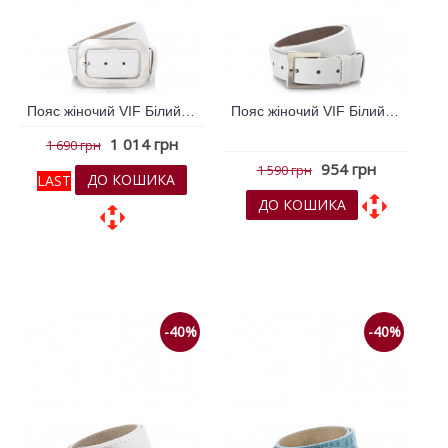
Пояс жіночий VIF Білий 256667
Пояс жіночий VIF Білий 256669
1 014 грн
1 690 грн
954 грн
1 590 грн
ДО КОШИКА
LAST
ДО КОШИКА
До обраних
До обраних
До порівняння
До порівняння
-40%
-40%