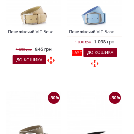
Пояс жіночий VIF Бежевий 261851
Пояс жіночий VIF Блакитний 259283
1 098 грн
1 830 грн
845 грн
1 690 грн
ДО КОШИКА
LAST
ДО КОШИКА
До обраних
До обраних
До порівняння
До порівняння
-50%
-30%