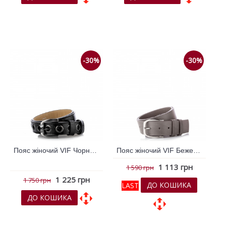
До обраних
До обраних
До порівняння
До порівняння
-30%
-30%
Пояс жіночий VIF Чорний 262833
Пояс жіночий VIF Бежевий 260320
1 113 грн
1 590 грн
1 225 грн
1 750 грн
ДО КОШИКА
LAST
ДО КОШИКА
До обраних
До обраних