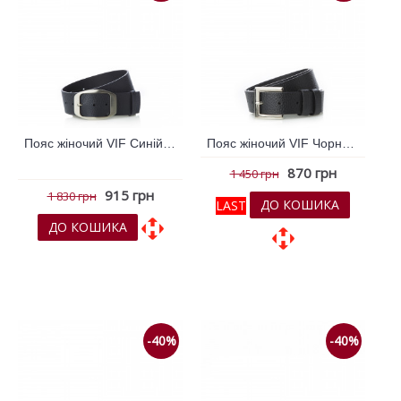
Пояс жіночий VIF Синій темний 255228
Пояс жіночий VIF Чорний 255186
870 грн
1 450 грн
915 грн
1 830 грн
ДО КОШИКА
LAST
ДО КОШИКА
До обраних
До обраних
До порівняння
До порівняння
-40%
-40%