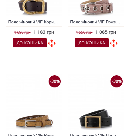
Пояс жіночий VIF Коричневий темний 262971
Пояс жіночий VIF Рожевий 262834
1 183 грн
1 085 грн
1 690 грн
1 550 грн
ДО КОШИКА
ДО КОШИКА
До обраних
До обраних
До порівняння
До порівняння
-30%
-30%
Пояс жіночий VIF Рудий 262828
Пояс жіночий VIF Чорний 262213