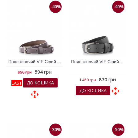
-40%
-40%
Пояс жіночий VIF Сірий 260304
Пояс жіночий VIF Сірий 260309
594 грн
990 грн
870 грн
1 450 грн
ДО КОШИКА
LAST
ДО КОШИКА
До обраних
До обраних
До порівняння
До порівняння
-30%
-50%