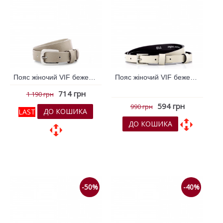
Пояс жіночий VIF бежевий 259081
Пояс жіночий VIF бежевий 259083
714 грн
1 190 грн
594 грн
990 грн
ДО КОШИКА
LAST
ДО КОШИКА
До обраних
До обраних
До порівняння
До порівняння
-50%
-40%