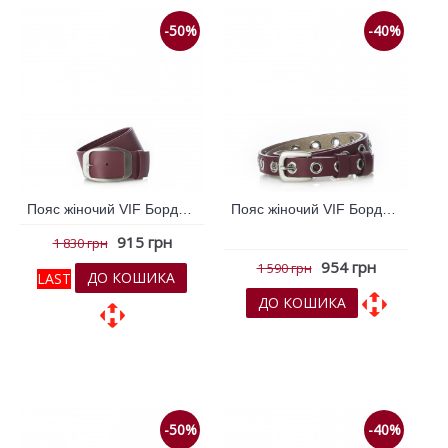
-50%
-40%
Пояс жіночий VIF Бордовий 255225
Пояс жіночий VIF Бордовий 255230
915 грн
1 830 грн
954 грн
1 590 грн
ДО КОШИКА
LAST
ДО КОШИКА
До обраних
До обраних
До порівняння
До порівняння
-50%
-40%