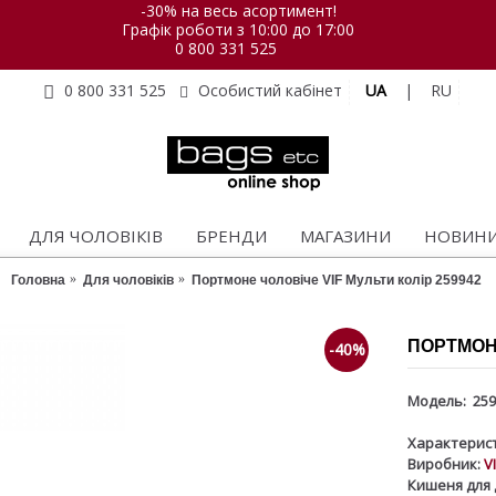
-30% на весь асортимент!
Графік роботи з 10:00 до 17:00
0 800 331 525
UA
|
RU
0 800 331 525
Особистий кабінет
ДЛЯ ЧОЛОВІКІВ
БРЕНДИ
МАГАЗИНИ
НОВИН
Головна
Для чоловіків
Портмоне чоловіче VIF Мульти колір 259942
ПОРТМОНЕ
-40%
Модель:
259
Характерист
Виробник:
V
Кишеня для 