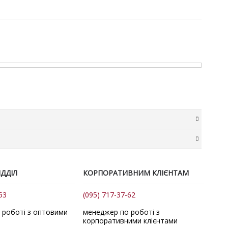
в у розмірі 20 грн + 2% від суми замовлення. Комісія
ма доставки розраховується нашим менеджером
ДДІЛ
КОРПОРАТИВНИМ КЛІЄНТАМ
точок. За потреби для передачі товару до служби
53
(095) 717-37-62
авки.
авка замовлень відбувається за тарифами перевізника
 роботі з оптовими
менеджер по роботі з
корпоративними клієнтами
ника.