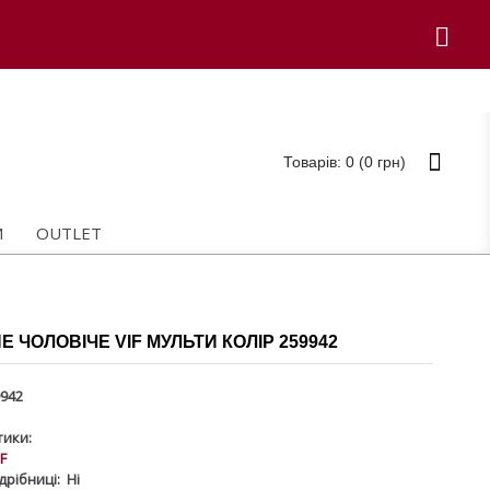
Товарів: 0 (0 грн)
И
OUTLET
 ЧОЛОВІЧЕ VIF МУЛЬТИ КОЛІР 259942
942
ики:
IF
дрібниці:
Ні