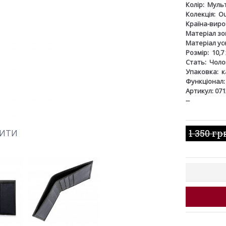
Колір:
Мульт
Колекція:
O
Країна-виро
Матеріал зов
Матеріал ус
Розмір:
10,7
Стать:
Чоло
Упаковка:
к
Функціонал:
Артикул: 071
--
1 350 гр
ШИТИ