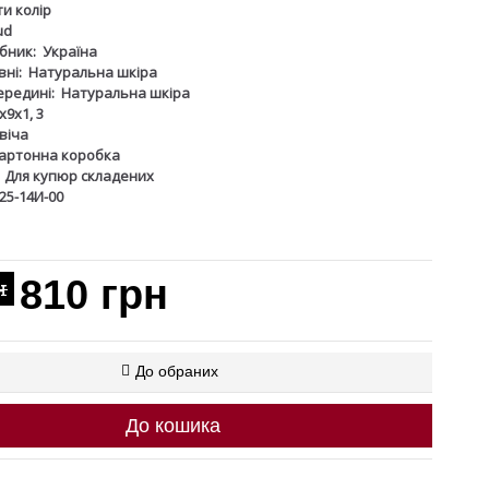
и колір
ud
бник:
Україна
ні:
Натуральна шкіра
ередині:
Натуральна шкіра
 х9х1, 3
віча
артонна коробка
Для купюр складених
25-14И-00
810 грн
н
До обраних
До кошика