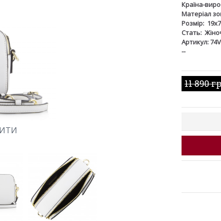
Країна-виро
Матеріал зов
Розмір:
19x7
Стать:
Жіно
Артикул: 74
--
11 890 г
ШИТИ