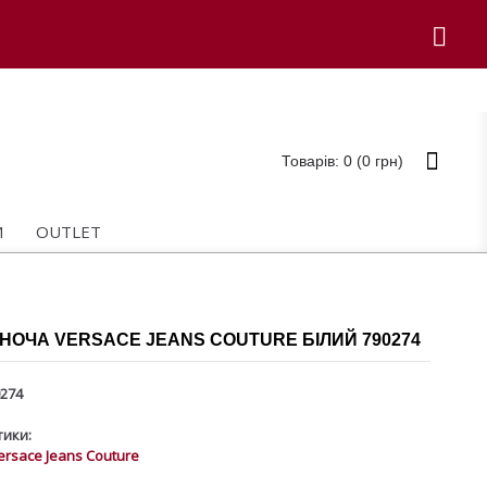
Товарів: 0 (0 грн)
И
OUTLET
НОЧА VERSACE JEANS COUTURE БІЛИЙ 790274
274
ики:
ersace Jeans Couture