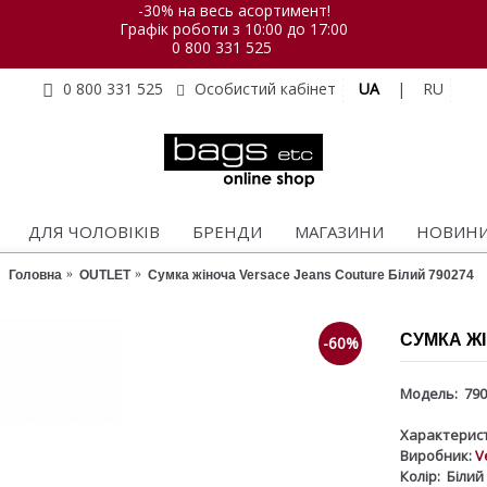
-30% на весь асортимент!
Графік роботи з 10:00 до 17:00
0 800 331 525
UA
|
RU
0 800 331 525
Особистий кабінет
ДЛЯ ЧОЛОВІКІВ
БРЕНДИ
МАГАЗИНИ
НОВИН
Головна
OUTLET
Сумка жіноча Versace Jeans Couture Білий 790274
СУМКА ЖІ
-60%
Модель:
790
Характерист
Виробник:
V
Колір:
Білий