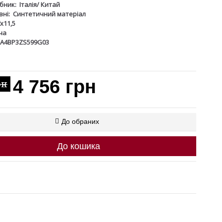
бник:
Італія/ Китай
ні:
Синтетичний матеріал
x11,5
ча
VA4BP3ZS599G03
4 756 грн
рн
До обраних
До кошика