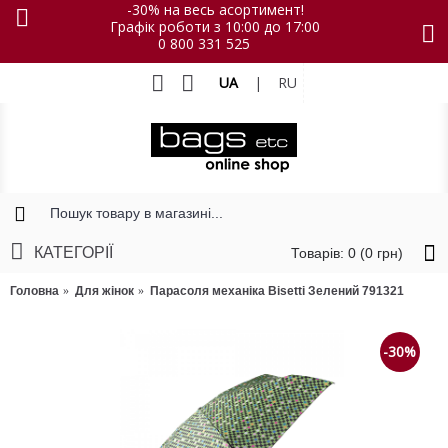
-30% на весь асортимент!
Графік роботи з 10:00 до 17:00
0 800 331 525
UA
|
RU
КАТЕГОРІЇ
Товарів: 0 (0 грн)
Головна
Для жінок
Парасоля механіка Bisetti Зелений 791321
-30%