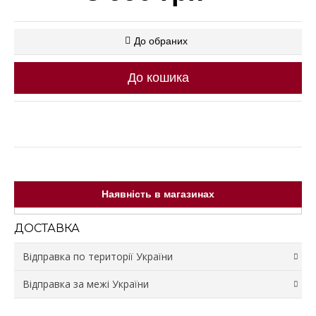
До обраних
До кошика
Наявність в магазинах
ДОСТАВКА
Відправка по території України
Відправка за межі України
Відправка зі складу відбувається протягом 3 робочих
днів.
Доставка у відділення та поштомати Нової Пошти
Вартість доставки не входить у ціну товару та