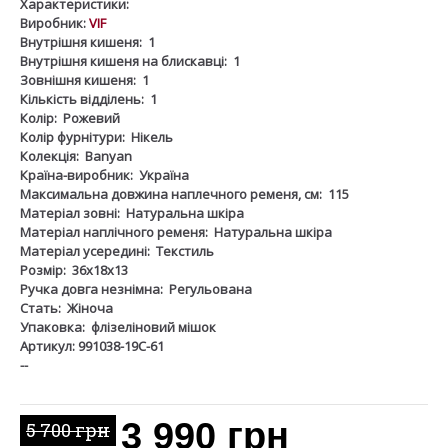
Характеристики:
Виробник:
VIF
Внутрішня кишеня:
1
Внутрішня кишеня на блискавці:
1
Зовнішня кишеня:
1
Кількість відділень:
1
Колір:
Рожевий
Колір фурнітури:
Нікель
Колекція:
Banyan
Країна-виробник:
Україна
Максимальна довжина наплечного ременя, см:
115
Матеріал зовні:
Натуральна шкіра
Матеріал наплічного ременя:
Натуральна шкіра
Матеріал усередині:
Текстиль
Розмір:
36х18х13
Ручка довга незнімна:
Регульована
Стать:
Жіноча
Упаковка:
флізеліновий мішок
Артикул: 991038-19С-61
--
3 990 грн
5 700 грн