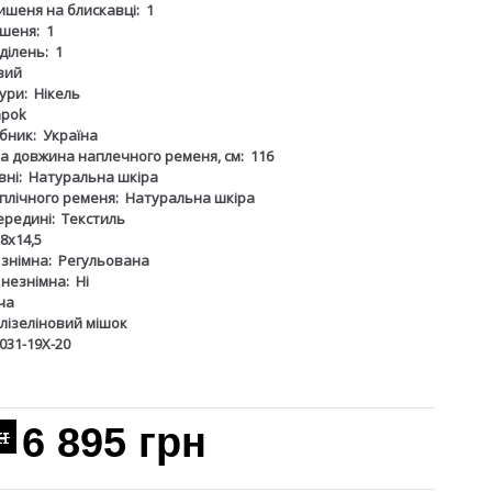
ишеня на блискавці:
1
шеня:
1
дділень:
1
вий
ури:
Нікель
apok
бник:
Україна
 довжина наплечного ременя, см:
116
ні:
Натуральна шкіра
плічного ременя:
Натуральна шкіра
ередині:
Текстиль
8х14,5
 знімна:
Регульована
 незнімна:
Ні
ча
лізеліновий мішок
031-19Х-20
6 895 грн
н