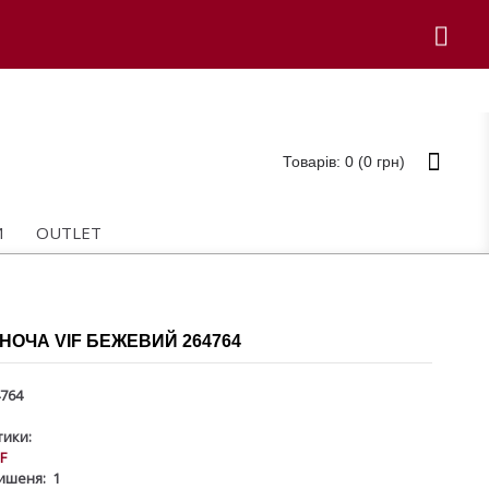
Товарів: 0 (0 грн)
И
OUTLET
НОЧА VIF БЕЖЕВИЙ 264764
764
ики:
IF
ишеня:
1