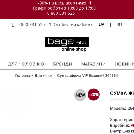
-30% на весь асортимент!
Графік роботи з 10:00 до 17:00
0 800 331 525
UA
|
RU
0 800 331 525
Особистий кабінет
ДЛЯ ЧОЛОВІКІВ
БРЕНДИ
МАГАЗИНИ
НОВИН
Головна
Для жінок
Сумка жіноча VIF Бежевий 264764
СУМКА ЖІ
-30%
NEW
Модель:
264
Характерист
Виробник:
V
Внутрішня к