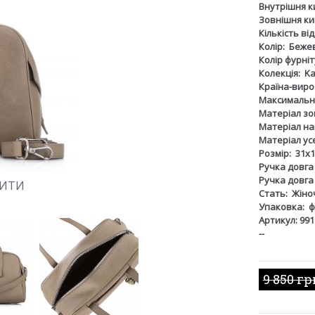
Внутрішня к
Зовнішня ки
Кількість ві
Колір:
Беже
Колір фурніт
Колекція:
K
Країна-виро
Максимальна
Матеріал зов
Матеріал на
Матеріал ус
Розмір:
31х1
Ручка довга
Ручка довга
ШИТИ
Стать:
Жіно
Упаковка:
ф
Артикул: 991
--
9 850 гр