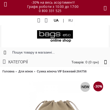
-30% на весь асортимент!
Графік роботи з 10:00 до 17:00
0 800 331 525
UA
|
RU
КАТЕГОРІЇ
Товарів: 0 (0 грн)
Головна
Для жінок
Сумка жіноча VIF Бежевий 264756
-30%
NEW