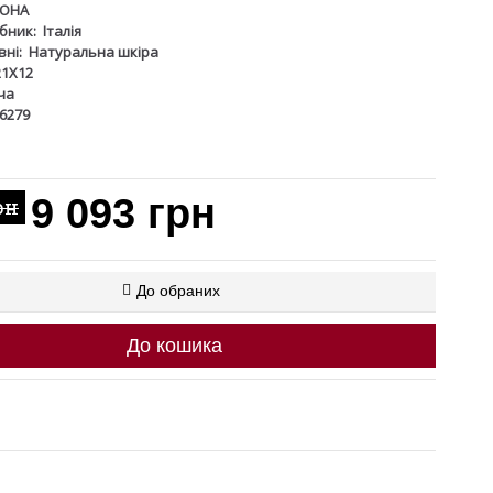
LOHA
бник:
Італія
ні:
Натуральна шкіра
21X12
ча
06279
9 093 грн
рн
До обраних
До кошика