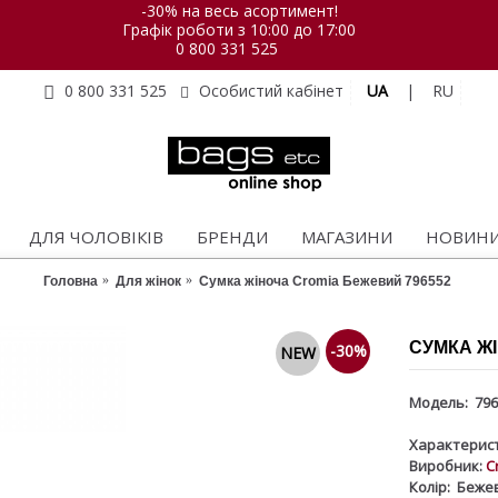
-30% на весь асортимент!
Графік роботи з 10:00 до 17:00
0 800 331 525
UA
|
RU
0 800 331 525
Особистий кабінет
ДЛЯ ЧОЛОВІКІВ
БРЕНДИ
МАГАЗИНИ
НОВИН
Головна
Для жінок
Сумка жіноча Cromia Бежевий 796552
СУМКА ЖІ
-30%
NEW
Модель:
796
Характерист
Виробник:
C
Колір:
Беже