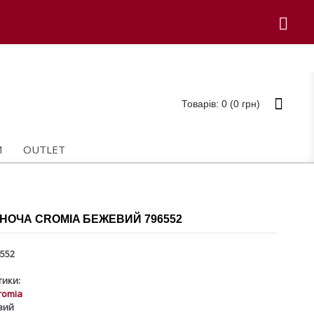
Товарів: 0 (0 грн)
И
OUTLET
НОЧА CROMIA БЕЖЕВИЙ 796552
552
ики:
romia
вий