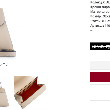
Колекція:
A
Країна-виро
Матеріал зов
Розмір:
32X
Стать:
Жіно
Артикул: 14
--
12 990 г
ШИТИ