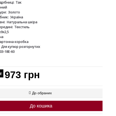
дрібниці:
Так
оний
ури:
Золото
бник:
Україна
ні:
Натуральна шкіра
ередині:
Текстиль
х9х2,5
ча
артонна коробка
Для купюр розгорнутих
03-18Е-60
973 грн
н
До обраних
До кошика