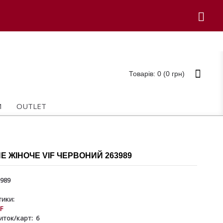
Товарів: 0 (0 грн)
И
OUTLET
 ЖІНОЧЕ VIF ЧЕРВОНИЙ 263989
989
ики:
IF
зиток/карт:
6