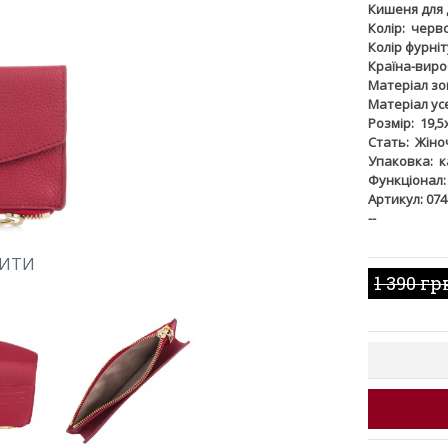
Кишеня для 
Колір:
черв
Колір фурніт
Країна-виро
Матеріал зов
Матеріал ус
Розмір:
19,5
Стать:
Жіно
Упаковка:
к
Функціонал:
Артикул: 074
--
ШИТИ
1 390 гр