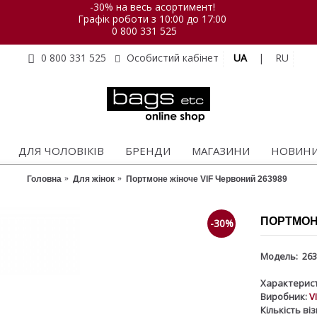
-30% на весь асортимент!
Графік роботи з 10:00 до 17:00
0 800 331 525
UA
|
RU
0 800 331 525
Особистий кабінет
ДЛЯ ЧОЛОВІКІВ
БРЕНДИ
МАГАЗИНИ
НОВИН
Головна
Для жінок
Портмоне жіноче VIF Червоний 263989
ПОРТМОНЕ
-30%
Модель:
263
Характерист
Виробник:
V
Кількість ві