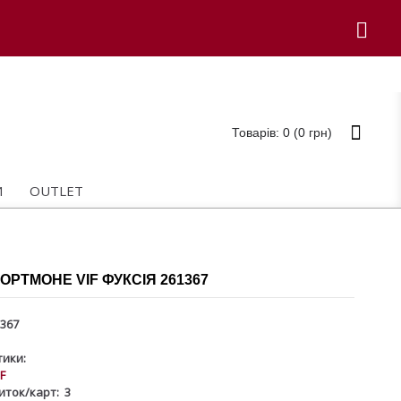
Товарів: 0 (0 грн)
И
OUTLET
ОРТМОНЕ VIF ФУКСІЯ 261367
367
ики:
IF
зиток/карт:
3