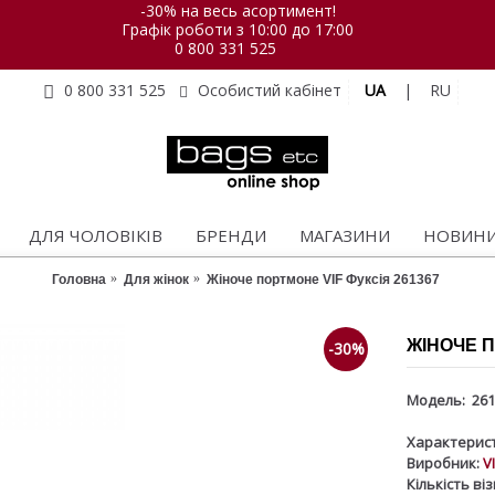
-30% на весь асортимент!
Графік роботи з 10:00 до 17:00
0 800 331 525
UA
|
RU
0 800 331 525
Особистий кабінет
ДЛЯ ЧОЛОВІКІВ
БРЕНДИ
МАГАЗИНИ
НОВИН
Головна
Для жінок
Жіноче портмоне VIF Фуксія 261367
ЖІНОЧЕ П
-30%
Модель:
261
Характерист
Виробник:
V
Кількість ві