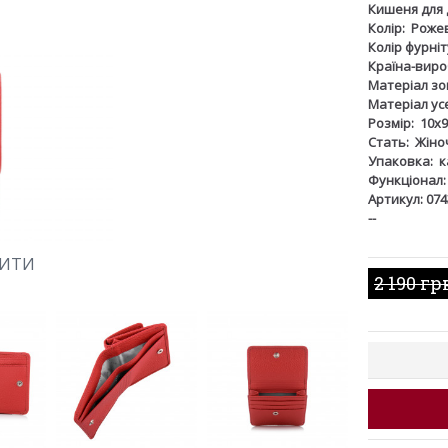
Кишеня для 
Колір:
Роже
Колір фурніт
Країна-виро
Матеріал зов
Матеріал ус
Розмір:
10х9
Стать:
Жіно
Упаковка:
к
Функціонал:
Артикул: 074
--
ШИТИ
2 190 гр