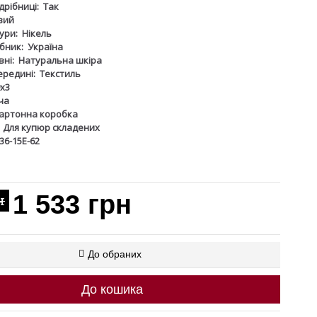
дрібниці:
Так
вий
ури:
Нікель
бник:
Україна
ні:
Натуральна шкіра
ередині:
Текстиль
х3
ча
артонна коробка
Для купюр складених
36-15Е-62
1 533 грн
н
До обраних
До кошика