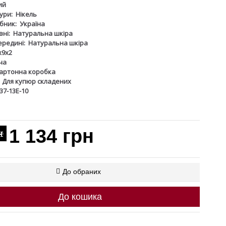
ий
ури:
Нікель
бник:
Україна
ні:
Натуральна шкіра
ередині:
Натуральна шкіра
х9х2
ча
артонна коробка
Для купюр складених
37-13Е-10
1 134 грн
н
До обраних
До кошика