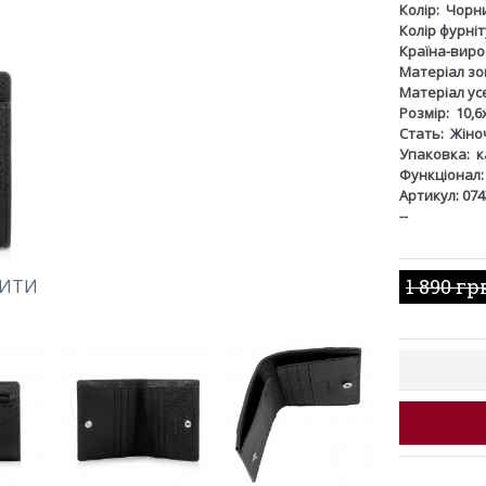
Колір:
Чорн
Колір фурніт
Країна-виро
Матеріал зов
Матеріал ус
Розмір:
10,6
Стать:
Жіно
Упаковка:
к
Функціонал:
Артикул: 074
--
1 890 гр
ШИТИ