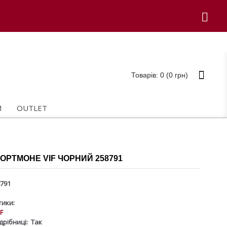
Товарів: 0 (0 грн)
И
OUTLET
ОРТМОНЕ VIF ЧОРНИЙ 258791
791
ики:
IF
дрібниці:
Так