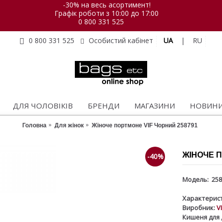
-30% на весь асортимент!
Графік роботи з 10:00 до 17:00
0 800 331 525
UA
|
RU
0 800 331 525
Особистий кабінет
ДЛЯ ЧОЛОВІКІВ
БРЕНДИ
МАГАЗИНИ
НОВИН
Головна
Для жінок
Жіноче портмоне VIF Чорний 258791
ЖІНОЧЕ П
-40%
Модель:
258
Характерист
Виробник:
V
Кишеня для 