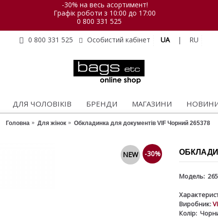
-30% на весь асортимент!
Графік роботи з 10:00 до 17:00
0 800 331 525
UA
|
RU
0 800 331 525
Особистий кабінет
ДЛЯ ЧОЛОВІКІВ
БРЕНДИ
МАГАЗИНИ
НОВИН
Головна
Для жінок
Обкладинка для документів VIF Чорний 265378
ОБКЛАДИН
-30%
NEW
Модель:
265
Характерист
Виробник:
V
Колір:
Чорн