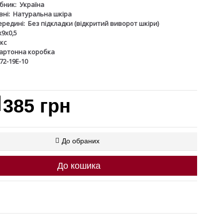
бник:
Україна
ні:
Натуральна шкіра
ередині:
Без підкладки (відкритий виворот шкіри)
х9х0,5
кс
артонна коробка
72-19Е-10
385 грн
До обраних
До кошика