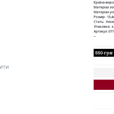
Країна-виро
Матеріал зов
Матеріал ус
Розмір:
13,4
Стать:
Унісе
Упаковка:
к
Артикул: 071
--
550 грн
ШИТИ