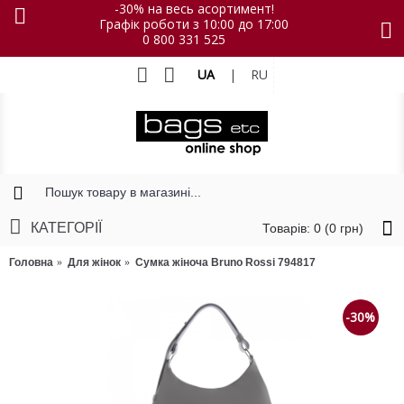
-30% на весь асортимент!
Графік роботи з 10:00 до 17:00
0 800 331 525
UA
|
RU
КАТЕГОРІЇ
Товарів: 0 (0 грн)
Головна
Для жінок
Сумка жіноча Bruno Rossi 794817
-30%