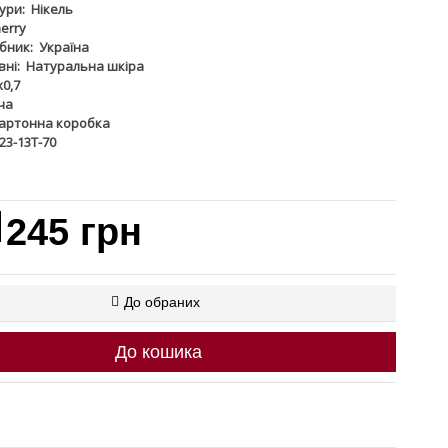
ури:
Нікель
erry
бник:
Україна
ні:
Натуральна шкіра
х0,7
ча
артонна коробка
23-13Т-70
245 грн
До обраних
До кошика