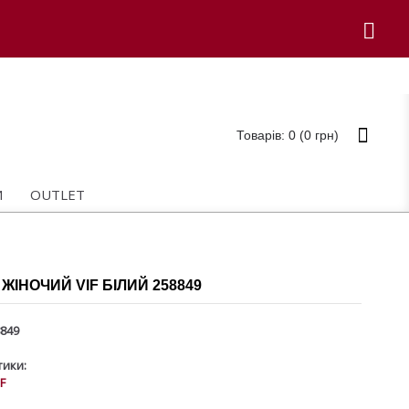
Товарів: 0 (0 грн)
И
OUTLET
ЖІНОЧИЙ VIF БІЛИЙ 258849
849
ики:
IF