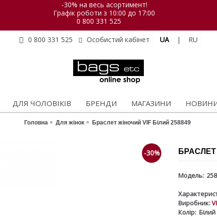
-30% на весь асортимент!
Графік роботи з 10:00 до 17:00
0 800 331 525
UA
|
RU
0 800 331 525
Особистий кабінет
ДЛЯ ЧОЛОВІКІВ
БРЕНДИ
МАГАЗИНИ
НОВИН
Головна
Для жінок
Браслет жіночий VIF Білий 258849
БРАСЛЕТ 
-30%
Модель:
258
Характерист
Виробник:
V
Колір:
Білий