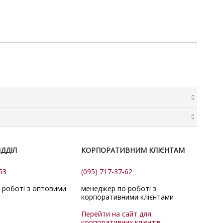
в у розмірі 20 грн + 2% від суми замовлення. Комісія
ма доставки розраховується нашим менеджером
ДДІЛ
КОРПОРАТИВНИМ КЛІЄНТАМ
точок. За потреби для передачі товару до служби
53
(095) 717-37-62
авки.
авка замовлень відбувається за тарифами перевізника
 роботі з оптовими
менеджер по роботі з
корпоративними клієнтами
ника.
огу ознайомитися з виробами та сплатити лише ті
Перейти на сайт для
корпоративних клієнтів