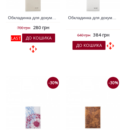
Обкладинка для документів VIF Молочний 260435
Обкладинка для документів VIF Молочний 260460
280 грн
700 грн
384 грн
640 грн
ДО КОШИКА
LAST
ДО КОШИКА
До обраних
До обраних
До порівняння
До порівняння
-30%
-30%