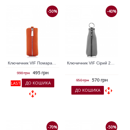
-50%
-40%
Ключичник VIF Помаранчевий 260431
Ключичник VIF Сірий 260584
495 грн
990 грн
570 грн
950 грн
ДО КОШИКА
LAST
ДО КОШИКА
До обраних
До обраних
До порівняння
До порівняння
-70%
-50%