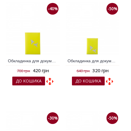
-40%
-50%
Обкладинка для документів VIF Жовтий 261251
Обкладинка для документів VIF Жовтий 261269
420 грн
320 грн
700 грн
640 грн
ДО КОШИКА
ДО КОШИКА
До обраних
До обраних
До порівняння
До порівняння
-30%
-50%