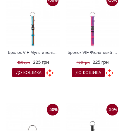
-50%
-50%
Брелок VIF Мульти колір 261689
Брелок VIF Фіолетовий 261691
225 грн
225 грн
450 грн
450 грн
ДО КОШИКА
ДО КОШИКА
До обраних
До обраних
До порівняння
До порівняння
-50%
-50%