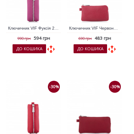
Ключичник VIF Фуксія 260433
Ключичник VIF Червоний 260928
594 грн
483 грн
990 грн
690 грн
ДО КОШИКА
ДО КОШИКА
До обраних
До обраних
До порівняння
До порівняння
-30%
-30%