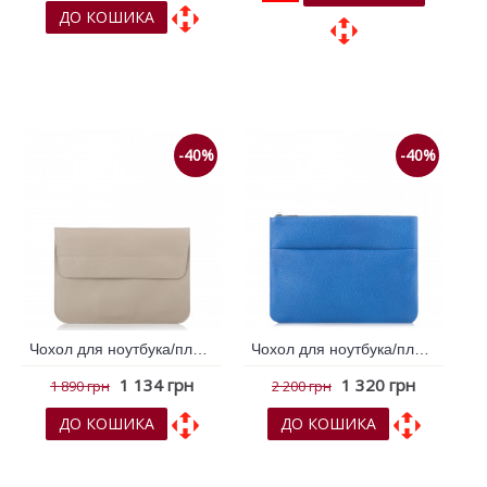
ДО КОШИКА
До обраних
До обраних
До порівняння
До порівняння
-40%
-40%
Чохол для ноутбука/планшета VIF Бежевий 261653
Чохол для ноутбука/планшета VIF Блакитний 261649
1 134 грн
1 320 грн
1 890 грн
2 200 грн
ДО КОШИКА
ДО КОШИКА
До обраних
До обраних
До порівняння
До порівняння