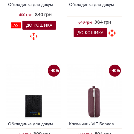
Обкладинка для документів VIF Червоний 260961
Обкладинка для документів VIF Червоний 260970
840 грн
1 400 грн
384 грн
640 грн
ДО КОШИКА
LAST
ДО КОШИКА
До обраних
До обраних
До порівняння
До порівняння
-40%
-40%
Обкладинка для документів VIF Чорний 261022
Ключичник VIF Бордовий 260931
390 грн
594 грн