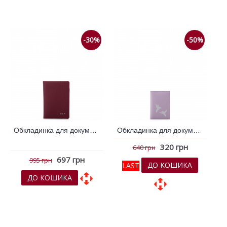
До порівняння
До порівняння
-30%
-50%
Обкладинка для документів VIF Бордовий 260979
Обкладинка для документів VIF Бузковий 261270
320 грн
640 грн
697 грн
995 грн
ДО КОШИКА
LAST
ДО КОШИКА
До обраних
До обраних
До порівняння
До порівняння