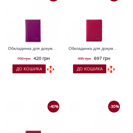
Обкладинка для документів VIF Фуксія 261142
Обкладинка для документів VIF Фуксія 261368
420 грн
697 грн
700 грн
995 грн
ДО КОШИКА
ДО КОШИКА
До обраних
До обраних
До порівняння
До порівняння
-40%
-30%