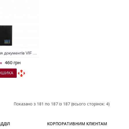
Обкладинка для документів VIF Чорний 258772
460 грн
рн
ОШИКА
х
До порівняння
Показано з 181 по 187 із 187 (всього сторінок: 4)
ДДІЛ
КОРПОРАТИВНИМ КЛІЄНТАМ