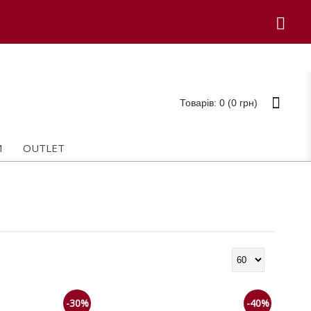
Товарів: 0 (0 грн)
И
OUTLET
-30%
-40%