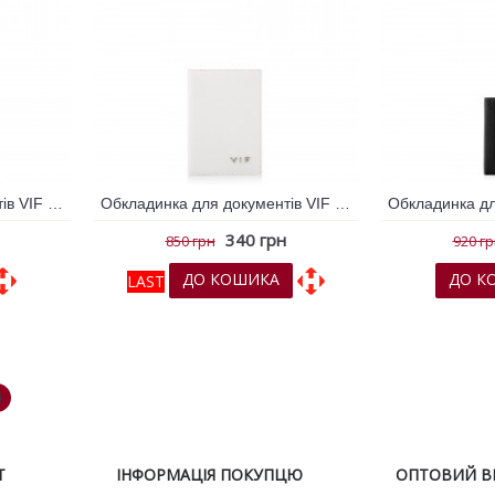
Обкладинка для документів VIF Молочний 259229
Обкладинка для документів VIF Молочний 259247
340 грн
850 грн
920 г
ДО КОШИКА
ДО К
LAST
няння
До обраних
До порівняння
До обрани
4
Т
ІНФОРМАЦІЯ ПОКУПЦЮ
ОПТОВИЙ ВІ