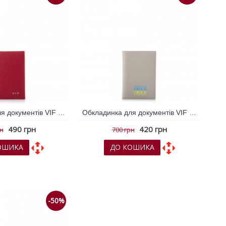
Обкладинка для документів VIF Червоний 259479
Обкладинка для документів VIF Молочний 259225
490 грн
420 грн
рн
700 грн
ОШИКА
ДО КОШИКА
х
До порівняння
До обраних
До порівняння
-50%