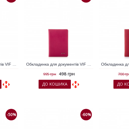
Обкладинка для документів VIF Срібна 259520
Обкладинка для документів VIF Фуксія 259570
498 грн
995 грн
700 г
ДО КОШИКА
ДО К
няння
До обраних
До порівняння
До обрани
-50%
-60%