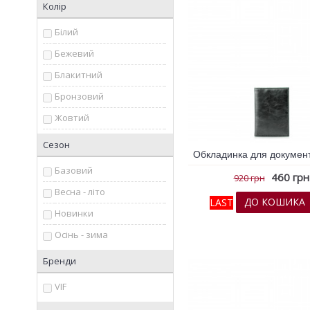
Колір
Білий
Бежевий
Блакитний
Бронзовий
Жовтий
Зелений
Сезон
Золотий
Базовий
460 грн
920 грн
Коричневий
Весна - літо
ДО КОШИКА
LAST
Молочний
Новинки
Мульти колір
До обраних
До порів
Осінь - зима
Помаранчевий
Бренди
Рожевий
VIF
рудий