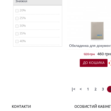
Сірий
Знижки
Синій
20%
Срібний
25%
Фіолетовий
30%
хакі
35%
червоний
40%
чорний
50%
460 грн
920 грн
ДО КОШИКА
До обраних
До порів
|<
<
1
2
3
КОНТАКТИ
ОСОБИСТИЙ КАБІНЕ