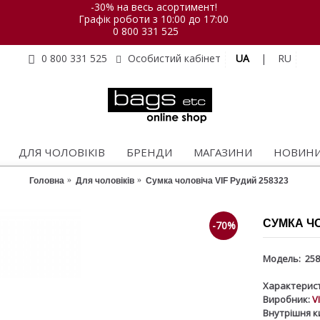
-30% на весь асортимент!
Графік роботи з 10:00 до 17:00
0 800 331 525
UA
|
RU
0 800 331 525
Особистий кабінет
ДЛЯ ЧОЛОВІКІВ
БРЕНДИ
МАГАЗИНИ
НОВИН
Головна
Для чоловіків
Сумка чоловіча VIF Рудий 258323
СУМКА ЧО
-70%
Модель:
258
Характерист
Виробник:
V
Внутрішня к