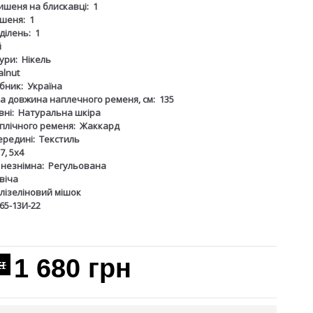
ишеня на блискавці:
1
шеня:
1
дділень:
1
й
ури:
Нікель
lnut
бник:
Україна
 довжина наплечного ременя, см:
135
ні:
Натуральна шкіра
плічного ременя:
Жаккард
ередині:
Текстиль
7, 5х4
 незнімна:
Регульована
віча
лізеліновий мішок
65-13И-22
1 680 грн
н