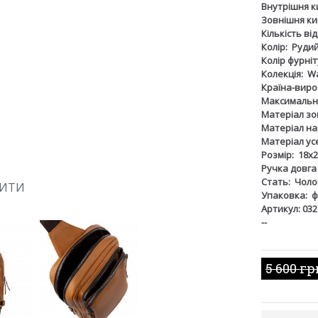
Внутрішня к
Зовнішня ки
Кількість ві
Колір:
Руди
Колір фурніт
Колекція:
Wa
Країна-виро
Максимальна
Матеріал зов
Матеріал на
Матеріал ус
Розмір:
18х2
Ручка довга
Стать:
Чоло
ШИТИ
Упаковка:
ф
Артикул: 032
--
5 600 гр