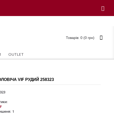
Товарів: 0 (0 грн)
И
OUTLET
ЛОВІЧА VIF РУДИЙ 258323
323
ики:
IF
ишеня:
1