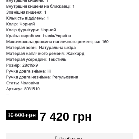
Внутрішня кишеня:
1
Внутрішня кишеня на блискавці:
1
Зовнішня кишеня:
1
Кількість відділень:
1
Колір:
Чорний
Колір фурнітури:
Чорний
Країна-виробник:
Італія/Україна
Максимальна довжина наплечного ременя, см:
160
Матеріал зовні:
Натуральна шкіра
Матеріал наплічного ременя:
Жаккард
Матеріал усередині:
Текстиль
Розмір:
28х19х9
Ручка довга знімна:
Ні
Ручка довга незнімна:
Регульована
Стать:
Чоловіча
Артикул: 8031510
--
7 420 грн
10 600 грн
До обраних