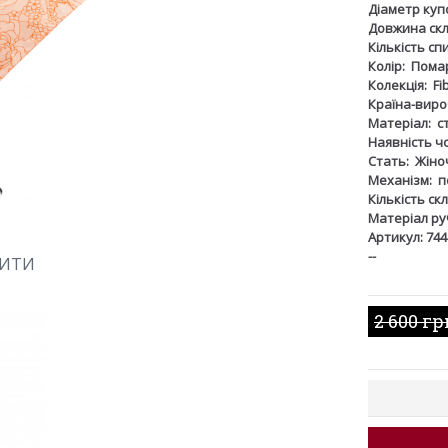
Діаметр куп
Довжина скл
Кількість сп
Колір:
Пома
Колекція:
Fi
Країна-виро
Матеріал:
с
Наявність ч
Стать:
Жіно
Механізм:
п
Кількість ск
Матеріал ру
Артикул: 74
--
ШИТИ
2 600 гр