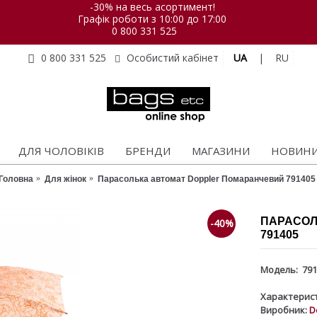
-30% на весь асортимент!
Графік роботи з 10:00 до 17:00
0 800 331 525
UA
|
RU
0 800 331 525
Особистий кабінет
ДЛЯ ЧОЛОВІКІВ
БРЕНДИ
МАГАЗИНИ
НОВИН
Головна
Для жінок
Парасолька автомат Doppler Помаранчевий 791405
ПАРАСОЛ
-40%
791405
Модель:
791
Характерист
Виробник:
D