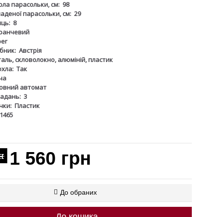
ола парасольки, см:
98
аденої парасольки, см:
29
иць:
8
ранчевий
ber
бник:
Австрія
таль, скловолокно, алюміній, пластик
охла:
Так
ча
овний автомат
ладань:
3
чки:
Пластик
41465
1 560 грн
н
До обраних
До кошика