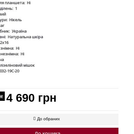
для планшета:
Ні
дділень:
1
вий
ури:
Нікель
iar
бник:
Україна
ні:
Натуральна шкіра
2х16
 знімна:
Ні
 незнімна:
Ні
ча
лізеліновий мішок
032-19С-20
4 690 грн
рн
До обраних
До кошика