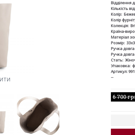
Відділення 
Кількість ві
Колір:
Беже
Колір фурніт
Колекція:
Br
Країна-виро
Матеріал зов
Розмір:
33х3
Ручка довга
Ручка довга
Стать:
Жіно
Упаковка:
ф
Артикул: 991
--
ШИТИ
6 700 г