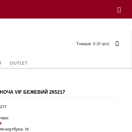
Товарів: 0 (0 грн)
И
OUTLET
НОЧА VIF БЕЖЕВИЙ 265217
217
ики:
IF
ля ноутбука:
Ні