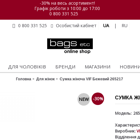
-30% на весь асортимент!
Графік роботи з 10:00 до 17:00
0 800 331 525
UA
|
RU
0 800 331 525
Особистий кабінет
ДЛЯ ЧОЛОВІКІВ
БРЕНДИ
МАГАЗИНИ
НОВИН
Головна
Для жінок
Сумка жіноча VIF Бежевий 265217
СУМКА ЖІ
-30%
NEW
Модель:
265
Характерист
Виробник:
V
Відділення д