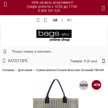
-30% на весь асортимент!
Графік роботи з 10:00 до 17:00
0 800 331 525
UA
|
RU
КАТЕГОРІЇ
Товарів: 0 (0 грн)
Головна
Для жінок
Сумка жіноча Cesano Boscone Зелений 796344
-40%
NEW