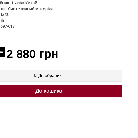
бник:
Італія/ Китай
ні:
Синтетичний матеріал
1x13
ча
1697-017
2 880 грн
рн
До обраних
До кошика