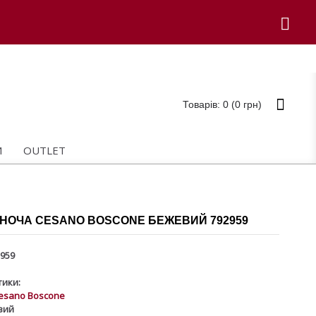
Товарів: 0 (0 грн)
И
OUTLET
ІНОЧА CESANO BOSCONE БЕЖЕВИЙ 792959
959
ики:
esano Boscone
вий