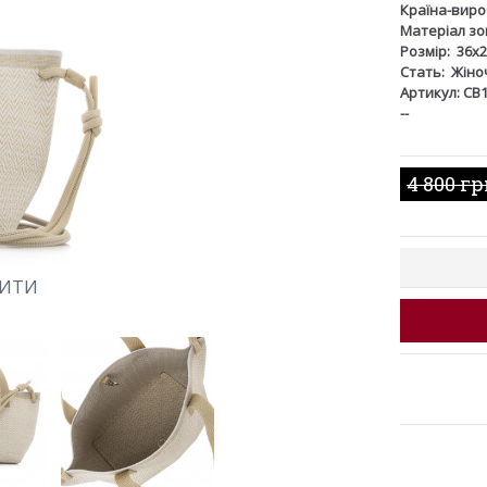
Країна-виро
Матеріал зов
Розмір:
36x2
Стать:
Жіно
Артикул: CB
--
4 800 г
ШИТИ