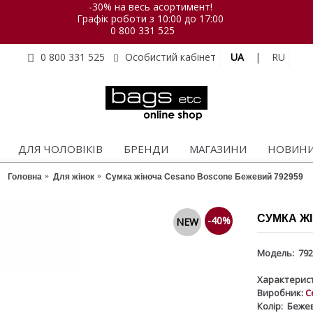
-30% на весь асортимент!
Графік роботи з 10:00 до 17:00
0 800 331 525
UA
|
RU
0 800 331 525
Особистий кабінет
ДЛЯ ЧОЛОВІКІВ
БРЕНДИ
МАГАЗИНИ
НОВИН
Головна
Для жінок
Сумка жіноча Cesano Boscone Бежевий 792959
СУМКА Ж
-40%
NEW
Модель:
792
Характерист
Виробник:
C
Колір:
Беже