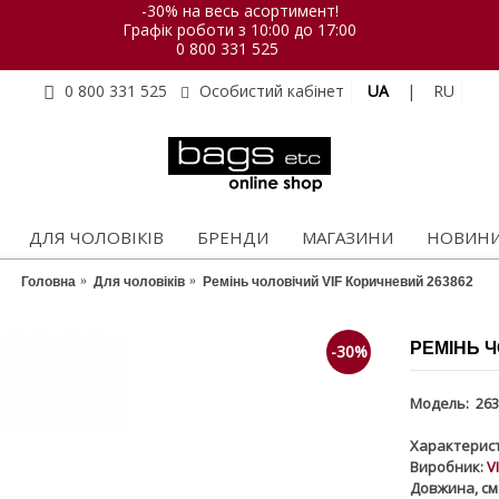
-30% на весь асортимент!
Графік роботи з 10:00 до 17:00
0 800 331 525
UA
|
RU
0 800 331 525
Особистий кабінет
ДЛЯ ЧОЛОВІКІВ
БРЕНДИ
МАГАЗИНИ
НОВИН
Головна
Для чоловіків
Ремінь чоловічий VIF Коричневий 263862
РЕМІНЬ Ч
-30%
Модель:
263
Характерист
Виробник:
V
Довжина, см