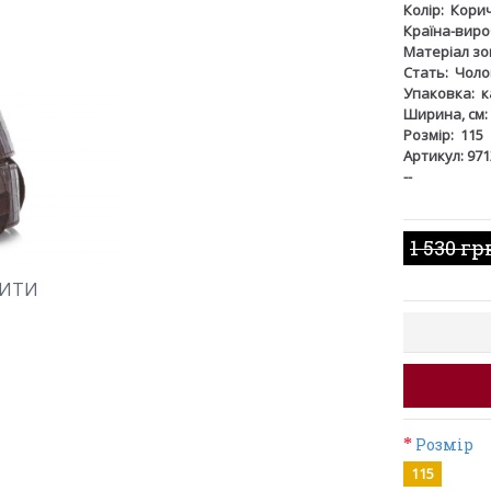
Колір:
Кори
Країна-виро
Матеріал зов
Стать:
Чоло
Упаковка:
к
Ширина, см:
Розмір:
115
Артикул: 971
--
1 530 гр
ШИТИ
Розмір
115