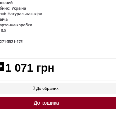
чневий
бник:
Україна
ні:
Натуральна шкіра
віча
артонна коробка
3.5
271-3521-17Е
1 071 грн
н
До обраних
До кошика