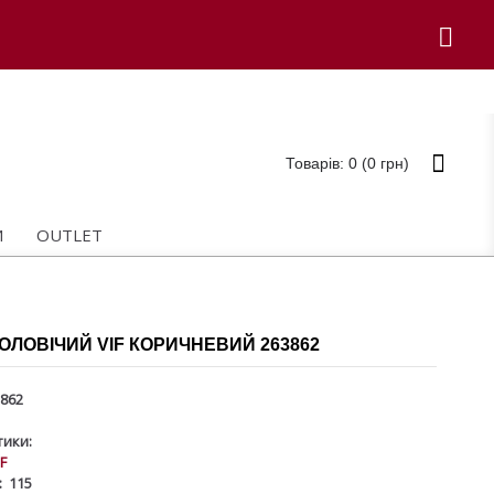
Товарів: 0 (0 грн)
И
OUTLET
ОЛОВІЧИЙ VIF КОРИЧНЕВИЙ 263862
862
ики:
IF
:
115